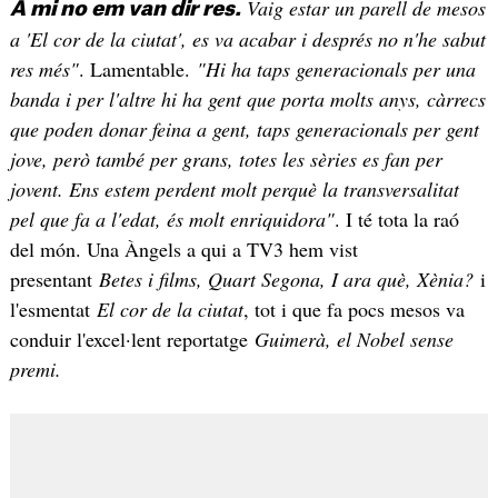
Vaig estar un parell de mesos
A mi no em van dir res.
a 'El cor de la ciutat', es va acabar i després no n'he sabut
res més"
. Lamentable.
"Hi ha taps generacionals per una
banda i per l'altre hi ha gent que porta molts anys, càrrecs
que poden donar feina a gent, taps generacionals per gent
jove, però també per grans, totes les sèries es fan per
jovent. Ens estem perdent molt perquè la transversalitat
pel que fa a l'edat, és molt enriquidora"
. I té tota la raó
del món. Una Àngels a qui a TV3 hem vist
presentant
Betes i films, Quart Segona, I ara què, Xènia?
i
l'esmentat
El cor de la ciutat
, tot i que fa pocs mesos va
conduir l'excel·lent reportatge
Guimerà, el Nobel sense
premi.