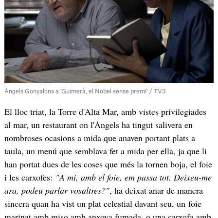
Àngels Gonyalons a 'Guimerà, el Nobel sense premi' / TV3
El lloc triat, la Torre d'Alta Mar, amb vistes privilegiades
al mar, un restaurant on l'Àngels ha tingut salivera en
nombroses ocasions a mida que anaven portant plats a
taula, un menú que semblava fet a mida per ella, ja que li
han portat dues de les coses que més la tornen boja, el foie
i les carxofes:
"A mi, amb el foie, em passa tot. Deixeu-me
ara, podeu parlar vosaltres?"
, ha deixat anar de manera
sincera quan ha vist un plat celestial davant seu, un foie
marinat amb miso amb anxova fumada, o una carxofa amb