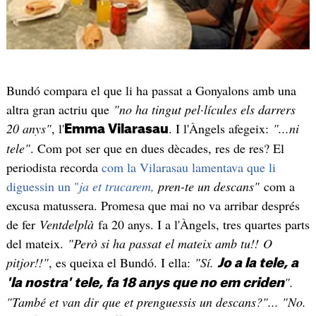
Bundó compara el que li ha passat a Gonyalons amb una
altra gran actriu que
"no ha tingut pel·lícules els darrers
20 anys"
, l'
. I l'Àngels afegeix:
"...ni
Emma Vilarasau
tele"
. Com pot ser que en dues dècades, res de res? El
periodista recorda
com la Vilarasau lamentava que li
diguessin un "
ja et trucarem,
pren-te un descans"
com a
excusa matussera. Promesa que mai no va arribar després
de fer
Ventdelplà
fa 20 anys. I a l'Àngels, tres quartes parts
del mateix.
"Però si ha passat el mateix amb tu!! O
pitjor!!"
, es queixa el Bundó. I ella:
"Sí.
Jo a la tele, a
".
'la nostra' tele, fa 18 anys que no em criden
"També et van dir que et prenguessis un descans?"... "No.