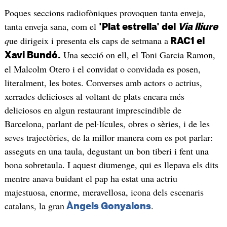
Poques seccions radiofòniques provoquen tanta enveja,
tanta enveja sana, com el
'Plat estrella' del
Via lliure
q
ue dirigeix i presenta els caps de setmana a
RAC1 el
Una secció on ell, el Toni Garcia Ramon,
Xavi Bundó.
el Malcolm Otero i el convidat o convidada es posen,
literalment, les botes. Converses amb actors o actrius,
xerrades delicioses al voltant de plats encara més
deliciosos en algun restaurant imprescindible de
Barcelona, parlant de pel·lícules, obres o sèries, i de les
seves trajectòries, de la millor manera com es pot parlar:
asseguts en una taula, degustant un bon tiberi i fent una
bona sobretaula. I aquest diumenge, qui es llepava els dits
mentre anava buidant el pap ha estat una actriu
majestuosa, enorme, meravellosa, icona dels escenaris
catalans, la gran
.
Àngels Gonyalons