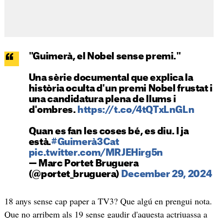
"Guimerà, el Nobel sense premi."
Una sèrie documental que explica la
història oculta d'un premi Nobel frustat i
una candidatura plena de llums i
d'ombres.
https://t.co/4tQTxLnGLn
Quan es fan les coses bé, es diu. I ja
està.
#Guimerà3Cat
pic.twitter.com/MRJEHirg5n
— Marc Portet Bruguera
(@portet_bruguera)
December 29, 2024
18 anys sense cap paper a TV3? Que algú en prengui nota.
Que no arribem als 19 sense gaudir d'aquesta actriuassa a