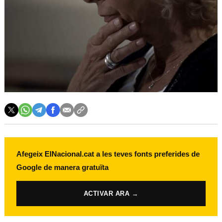
Afegeix ElNacional.cat a les teves fonts preferides de
Google de manera gratuïta
ACTIVAR ARA →