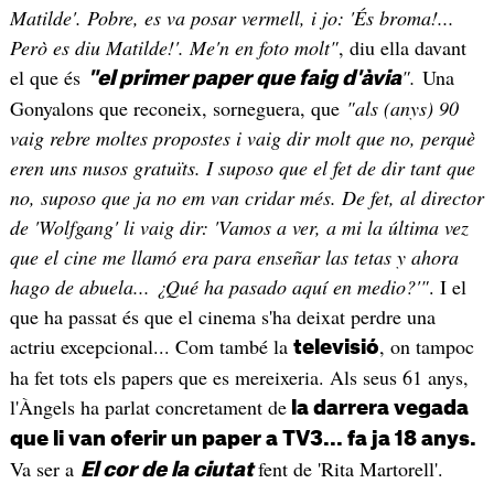
Matilde'. Pobre, es va posar vermell, i jo: 'És broma!...
Però es diu Matilde!'. Me'n en foto molt"
, diu ella davant
el que és
".
Una
"el primer paper que faig d'àvia
Gonyalons que reconeix, sorneguera, que
"als (anys) 90
vaig rebre moltes propostes i vaig dir molt que no, perquè
eren uns nusos gratuïts. I suposo que el fet de dir tant que
no, suposo que ja no em van cridar més. De fet, al director
de 'Wolfgang' li vaig dir: 'Vamos a ver, a mi la última vez
que el cine me llamó era para enseñar las tetas y ahora
hago de abuela... ¿Qué ha pasado aquí en medio?'"
. I el
que ha passat és que el cinema s'ha deixat perdre una
actriu excepcional... Com també la
, on tampoc
televisió
ha fet tots els papers que es mereixeria. Als seus 61 anys,
l'Àngels ha parlat concretament de
la darrera vegada
que li van oferir un paper a TV3... fa ja 18 anys.
Va ser a
fent de 'Rita Martorell'.
El cor de la ciutat