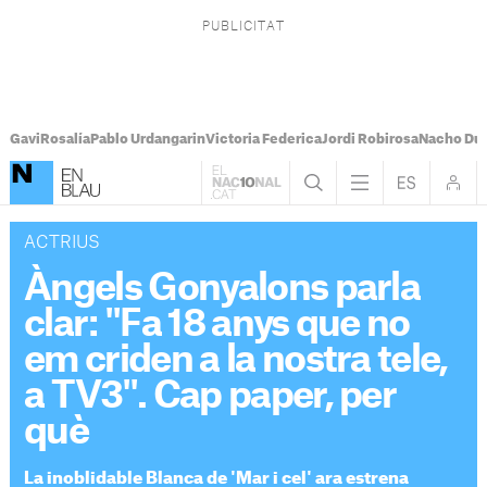
Gavi
Rosalía
Pablo Urdangarin
Victoria Federica
Jordi Robirosa
Nacho Du
ACTRIUS
Àngels Gonyalons parla
clar: "Fa 18 anys que no
em criden a la nostra tele,
a TV3". Cap paper, per
què
La inoblidable Blanca de 'Mar i cel' ara estrena