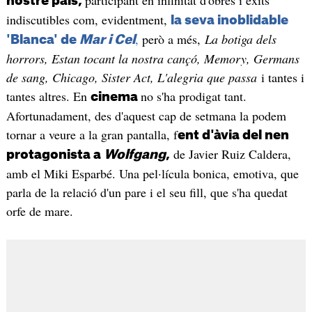
participant en infinitat d'obres i èxits
nostre país,
indiscutibles com, evidentment,
la seva inoblidable
,
però a més,
La botiga dels
'Blanca' de
Mar i Cel
horrors, Estan tocant la nostra cançó, Memory, Germans
de sang, Chicago, Sister Act, L'alegria que passa
i tantes i
tantes altres. En
no s'ha prodigat tant.
cinema
Afortunadament, des d'aquest cap de setmana la podem
tornar a veure a la gran pantalla, f
ent d'àvia del nen
de Javier Ruiz Caldera,
protagonista a
Wolfgang
,
amb el Miki Esparbé. Una pel·lícula bonica, emotiva, que
parla de la relació d'un pare i el seu fill, que s'ha quedat
orfe de mare.