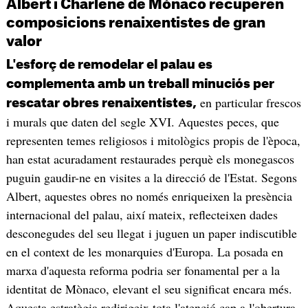
Albert i Charlene de Mònaco recuperen
composicions renaixentistes de gran
valor
L'esforç de remodelar el palau es
complementa amb un treball minuciós per
en particular frescos
rescatar obres renaixentistes,
i murals que daten del segle XVI. Aquestes peces, que
representen temes religiosos i mitològics propis de l'època,
han estat acuradament restaurades perquè els monegascos
puguin gaudir-ne en visites a la direcció de l'Estat. Segons
Albert, aquestes obres no només enriqueixen la presència
internacional del palau, així mateix, reflecteixen dades
desconegudes del seu llegat i juguen un paper indiscutible
en el context de les monarquies d'Europa. La posada en
marxa d'aquesta reforma podria ser fonamental per a la
identitat de Mònaco, elevant el seu significat encara més.
Aquesta estratègia redirigeix tota l'atenció cap a l'obertura