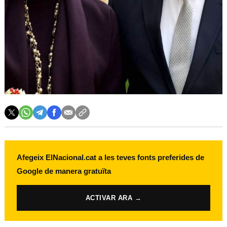
Afegeix ElNacional.cat a les teves fonts preferides de
Google de manera gratuïta
ACTIVAR ARA →