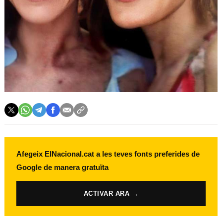
Afegeix ElNacional.cat a les teves fonts preferides de
Google de manera gratuïta
ACTIVAR ARA →