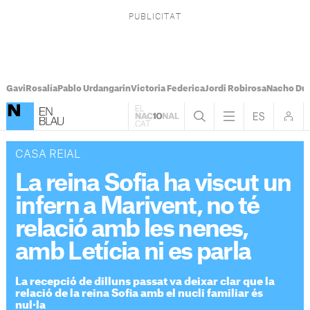
Gavi
Rosalía
Pablo Urdangarin
Victoria Federica
Jordi Robirosa
Nacho Du
CASA REIAL
La reina Sofia ha viscut un
infern a Marivent, no té
relació amb les nenes,
amb Letícia ni es parla
La recepció de dilluns passat va deixar clar que la
relació de la reina Sofia amb el nucli familiar és
nul·la