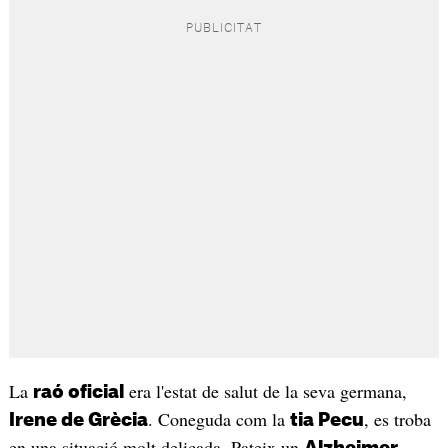
La
era l'estat de salut de la seva germana,
raó oficial
. Coneguda com la
, es troba
Irene de Grècia
tia Pecu
en una situació molt delicada. Pateix un
Alzheimer