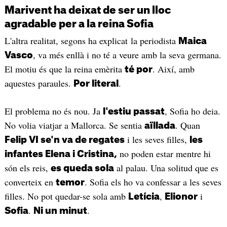
Marivent ha deixat de ser un lloc
agradable per a la reina Sofia
L'altra realitat, segons ha explicat la periodista
Maica
, va més enllà i no té a veure amb la seva germana.
Vasco
El motiu és que la reina emèrita
. Així, amb
té por
aquestes paraules.
.
Por literal
El problema no és nou. Ja
, Sofia ho deia.
l'estiu passat
No volia viatjar a Mallorca. Se sentia
. Quan
aïllada
i les seves filles,
Felip VI se'n va de regates
les
no poden estar mentre hi
infantes Elena i Cristina,
són els reis,
al palau. Una solitud que es
es queda sola
converteix en
. Sofia els ho va confessar a les seves
temor
filles. No pot quedar-se sola amb
,
i
Letícia
Elionor
.
.
Sofia
Ni un minut