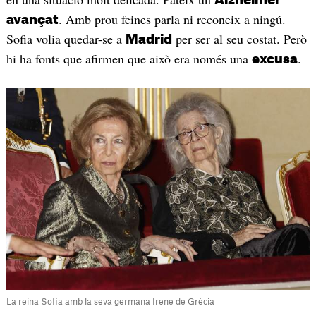
. Amb prou feines parla ni reconeix a ningú.
avançat
Sofia volia quedar-se a
per ser al seu costat. Però
Madrid
hi ha fonts que afirmen que això era només una
.
excusa
La reina Sofia amb la seva germana Irene de Grècia