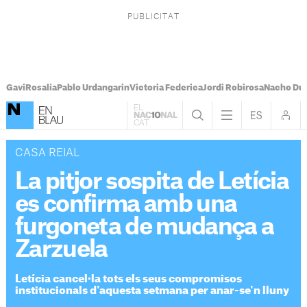
Gavi
Rosalía
Pablo Urdangarin
Victoria Federica
Jordi Robirosa
Nacho Du
CASA REIAL
La pitjor sospita de Letícia
es confirma amb una
furgoneta de mudança a
Zarzuela
Letícia cancel·la tots els seus compromisos
institucionals d'aquesta setmana per anar-se'n lluny