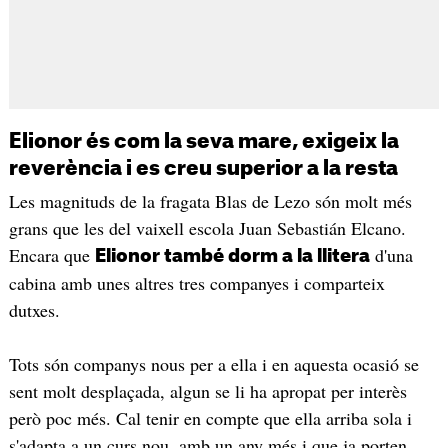
Elionor és com la seva mare, exigeix la
reverència i es creu superior a la resta
Les magnituds de la fragata Blas de Lezo són molt més
grans que les del vaixell escola Juan Sebastián Elcano.
Encara que
d'una
Elionor també dorm a la llitera
cabina amb unes altres tres companyes i comparteix
dutxes.
Tots són companys nous per a ella i en aquesta ocasió se
sent molt desplaçada, algun se li ha apropat per interès
però poc més. Cal tenir en compte que ella arriba sola i
s'adapta a un curs nou, amb un any més i que ja porten