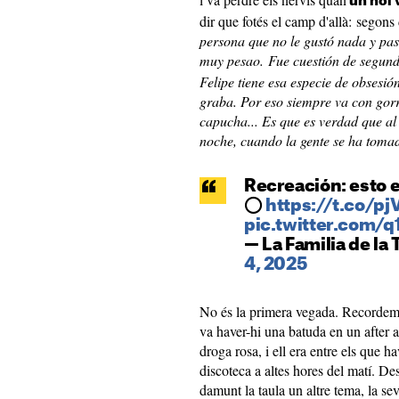
un noi 
dir que fotés el camp d'allà: segons
persona que no le gustó nada y pa
muy pesao. Fue cuestión de segund
Felipe tiene esa especie de obsesió
graba. Por eso siempre va con gorr
capucha... Es que es verdad que al
noche, cuando la gente se ha tomad
Recreación: esto e
⭕️
https://t.co/pj
pic.twitter.com
— La Familia de la 
4, 2025
No és la primera vegada. Recordem
va haver-hi una batuda en un after a
droga rosa, i ell era entre els que ha
discoteca a altes hores del matí. D
damunt la taula un altre tema, la s