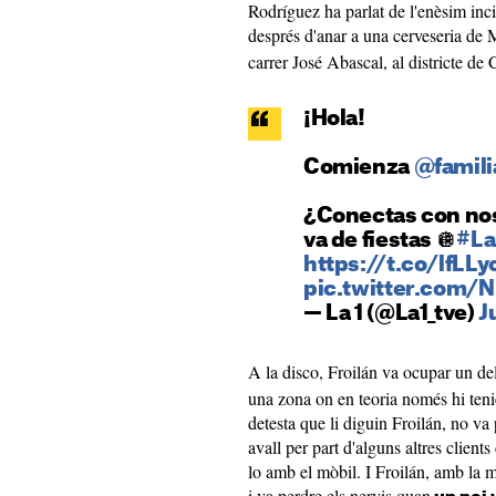
Rodríguez ha parlat de l'enèsim inci
després d'anar a una cerveseria de
carrer José Abascal, al districte d
¡Hola!
Comienza
@famili
¿Conectas con nos
va de fiestas 🪩
#La
https://t.co/lfLL
pic.twitter.com/
— La 1 (@La1_tve)
J
A la disco, Froilán va ocupar un de
una zona on en teoria només hi teni
detesta que li diguin Froilán, no va
avall per part d'alguns altres client
lo amb el mòbil. I Froilán, amb la m
i va perdre els nervis quan