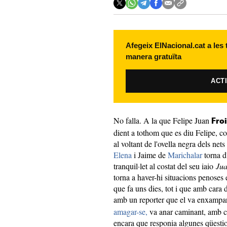
Afegeix ElNacional.cat a les
manera gratuïta
ACT
No falla. A la que Felipe Juan
Fro
dient a tothom que es diu Felipe, co
al voltant de l'ovella negra dels nets
Elena
i Jaime de
Marichalar
torna d
tranquil·let al costat del seu iaio
Ju
torna a haver-hi situacions penoses 
que fa uns dies, tot i que amb cara 
amb un reporter que el va enxampar 
amagar-se,
va anar caminant, amb car
encara que responia algunes qüesti