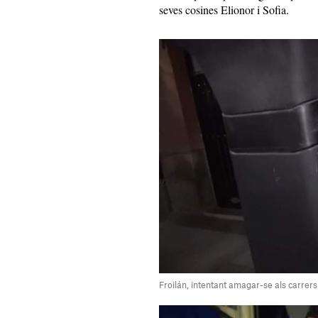
seves cosines Elionor i Sofia.
Froilán, intentant amagar-se als carrer