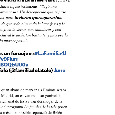
va entrar a la zona reservada
 diuen alguns testimonis,
"llegó una
saron cosas. Un desconocido que se puso
os, pero
tuvieron que separarlos.
n de que todo el mundo le hace fotos y le
a y, en invierno, con sudaderas y con
 chaval lo molestan bastante, y más por la
o unas copas..."
.
s un forcejeo ✊
#LaFamilia4J
Vv9FIurr
/q18OQbUU0v
Tele (@familiadelatele)
June
 quan abans de marxar als Emirats Àrabs,
 Madrid, on es van requisar ganivets i
vien anat de festa i van desallotjar de la
es del programa
La familia de la tele
posen
eva més que possible separació de Belén