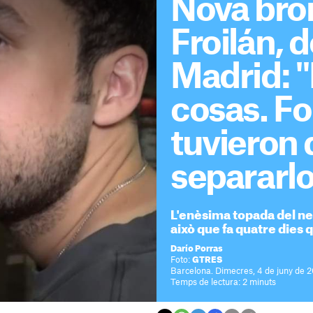
Nova bro
Froilán, d
Madrid: 
cosas. Fo
tuvieron
separarlo
L'enèsima topada del neb
això que fa quatre dies 
Darío Porras
Foto:
GTRES
Barcelona. Dimecres, 4 de juny de 2
Temps de lectura: 2 minuts