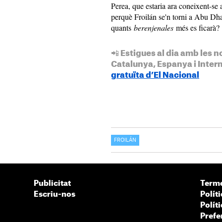
Perea, que estaria ara coneixent-se
perquè Froilán se'n torni a Abu Dha
quants
berenjenales
més es ficarà?
📲 Estigues al dia amb les n
Catalunya, Espanya i Inter
gratuïta d’El Nacional
FROILÁN
Publicitat
Terme
Escriu-nos
Políti
Polít
Prefe