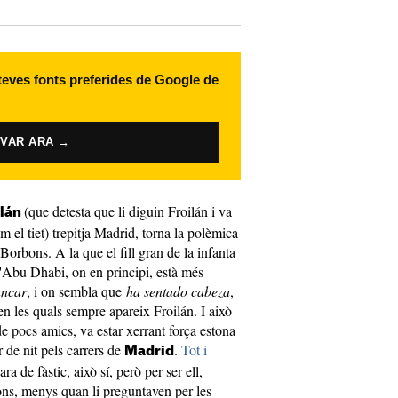
 teves fonts preferides de Google de
IVAR ARA →
(que detesta que li diguin Froilán i va
ilán
m el tiet) trepitja Madrid, torna la polèmica
 Borbons. A la que el fill gran de la infanta
'Abu Dhabi, on en principi, està més
ancar
, i on sembla que
ha sentado cabeza
,
en les quals sempre apareix Froilán. I això
de pocs amics, va estar xerrant força estona
de nit pels carrers de
.
Tot i
Madrid
a de fàstic, això sí, però per ser ell,
ons, menys quan li preguntaven per les