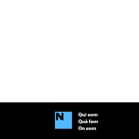
Qui som
Què fem
On som