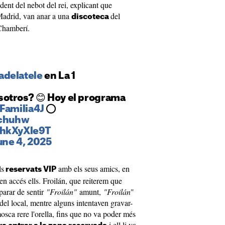
dent del nebot del rei, explicant que
 Madrid, van anar a una
del
discoteca
e Chamberí.
adelatele
en La 1
otros? 😊 Hoy el programa
Familia4J
⭕️
ychuhw
NhkXyXle9T
une 4, 2025
ls
amb els seus amics, en
reservats VIP
en accés ells. Froilán, que reiterem que
 parar de sentir
"Froilán"
amunt,
"Froilán
"
s del local, mentre alguns intentaven gravar-
osca rere l'orella, fins que no va poder més
i ell li va