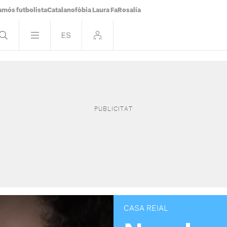
famós futbolista
Catalanofòbia Laura Fa
Rosalía
CASA REIAL