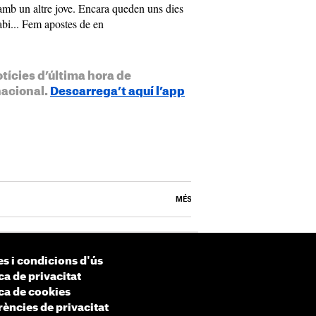
 amb un altre jove. Encara queden uns dies
bi... Fem apostes de en
otícies d’última hora de
nacional.
Descarrega’t aquí l’app
MÉS
s i condicions d'ús
ca de privacitat
ica de cookies
rències de privacitat