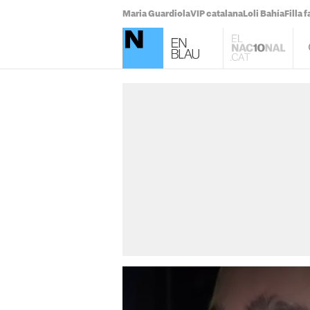
Maria Guardiola
VIP catalana
Loli Bahía
Filla 