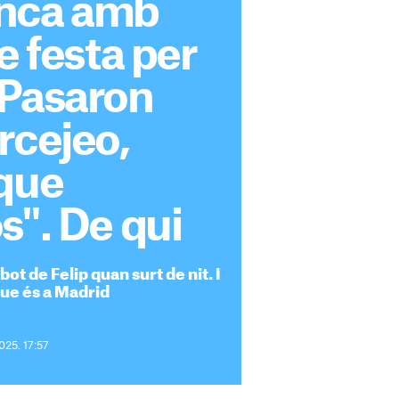
nca amb
e festa per
"Pasaron
rcejeo,
 que
s". De qui
ot de Felip quan surt de nit. I
que és a Madrid
025. 17:57