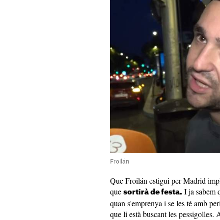
Froilán
Que Froilán estigui per Madrid impl
que
I ja sabem q
sortirà de festa.
quan s'emprenya i se les té amb peri
que li està buscant les pessigolles.