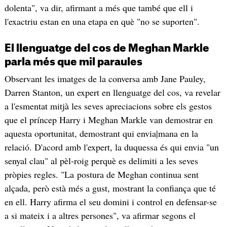
dolenta", va dir, afirmant a més que també que ell i
l'exactriu estan en una etapa en què "no se suporten".
El llenguatge del cos de Meghan Markle
parla més que mil paraules
Observant les imatges de la conversa amb Jane Pauley,
Darren Stanton, un expert en llenguatge del cos, va revelar
a l'esmentat mitjà les seves apreciacions sobre els gestos
que el príncep Harry i Meghan Markle van demostrar en
aquesta oportunitat, demostrant qui envia|mana en la
relació. D'acord amb l'expert, la duquessa és qui envia "un
senyal clau" al pèl-roig perquè es delimiti a les seves
pròpies regles. "La postura de Meghan continua sent
alçada, però està més a gust, mostrant la confiança que té
en ell. Harry afirma el seu domini i control en defensar-se
a si mateix i a altres persones", va afirmar segons el