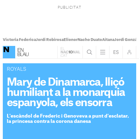
Victoria Federica
Jordi Robirosa
Elionor
Nacho Duato
Aitana
Jordi Gonzál
ROYALS
Mary de Dinamarca, lliçó
humiliant a la monarquia
espanyola, els ensorra
L'escàndol de Frederic i Genoveva a punt d'esclatar,
la princesa contra la corona danesa