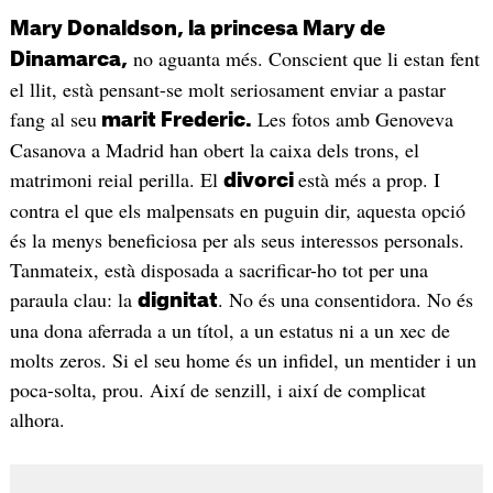
Mary Donaldson, la princesa Mary de
no aguanta més. Conscient que li estan fent
Dinamarca,
el llit, està pensant-se molt seriosament enviar a pastar
fang al seu
Les fotos amb Genoveva
marit Frederic.
Casanova a Madrid han obert la caixa dels trons, el
matrimoni reial perilla. El
està més a prop. I
divorci
contra el que els malpensats en puguin dir, aquesta opció
és la menys beneficiosa per als seus interessos personals.
Tanmateix, està disposada a sacrificar-ho tot per una
paraula clau: la
. No és una consentidora. No és
dignitat
una dona aferrada a un títol, a un estatus ni a un xec de
molts zeros. Si el seu home és un infidel, un mentider i un
poca-solta, prou. Així de senzill, i així de complicat
alhora.