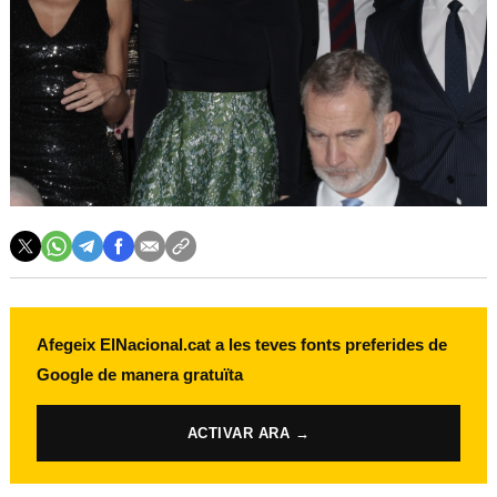
Afegeix ElNacional.cat a les teves fonts preferides de
Google de manera gratuïta
ACTIVAR ARA →