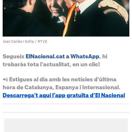
Joan Carles i Sofia / RTVE
Segueix
ElNacional.cat a WhatsApp
, hi
trobaràs tota l'actualitat, en un clic!
📲 Estigues al dia amb les notícies d’última
hora de Catalunya, Espanya i Internacional.
Descarrega’t aquí l’app gratuïta d’El Nacional