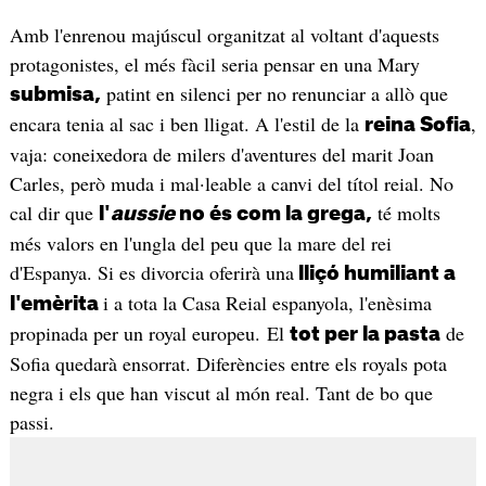
Amb l'enrenou majúscul organitzat al voltant d'aquests
protagonistes, el més fàcil seria pensar en una Mary
patint en silenci per no renunciar a allò que
submisa,
encara tenia al sac i ben lligat. A l'estil de la
,
reina Sofia
vaja: coneixedora de milers d'aventures del marit Joan
Carles, però muda i mal·leable a canvi del títol reial. No
cal dir que
té molts
l'
aussie
no és com la grega,
més valors en l'ungla del peu que la mare del rei
d'Espanya. Si es divorcia oferirà una
lliçó humiliant a
i a tota la Casa Reial espanyola, l'enèsima
l'emèrita
propinada per un royal europeu. El
de
tot per la pasta
Sofia quedarà ensorrat. Diferències entre els royals pota
negra i els que han viscut al món real. Tant de bo que
passi.