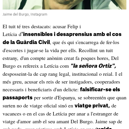
Jaime del Burgo, Instagram
El tuit té tres destacats: acusar Felip i
Letícia d
'insensibles i desaprensius amb el cos
, que és qui s'encarrega de fer-los
de la Guàrdia Civil
d'escortes i jugar-se la vida per ells. Recollint un tuit
estrany, d'un compte anònim creat fa poques hores, Del
Burgo es refereix a Letícia com
"la señora Ortiz",
desposseint-la de cap rang legal, institucional o reial. I el
més greu, acusar els reis de ser instigadors, cooperadors
necessaris i beneficiaris d'un delicte:
falsificar-se els
per sortir d'Espanya, se sobreentén que quan
passaports
surten no de viatge oficial sinó en
de
viatge privat,
vacances o en el cas de Letícia per anar a l'estranger de
viatge d'amor amb el seu amant Del Burgo. Jaime sap de
què parla, quan viatjava amb Letícia en una f