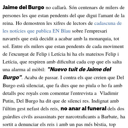
no callarà. Són centenars de milers de
Jaime del Burgo
persones les que estan pendents del que digui l'amant de la
reina. Ho demostren les xifres de lectors de
cadascuna de
les notícies que publica EN Blau
sobre l'empresari
navarrés que està decidit a acabar amb la monarquia, tot
sol. Entre els milers que estan pendents de cada moviment
de l'excunyat de Felip i Letícia hi ha els mateixos Felip i
Letícia, que respiren amb dificultat cada cop que els salta
una alarma al mòbil:
"Nuevo tuit de Jaime del
. Acaba de passar. I contra els que creien que Del
Burgo"
Burgo està silenciat, que fa dies que no piula o ho fa amb
detalls poc royals com comentar l'entrevista a Vladimir
Putin, Del Burgo ha dit que de silenci res. Indignat amb
l'últim gest nefast dels reis,
dels dos
no anar al funeral
guàrdies civils assassinats per narcotraficants a Barbate, ha
sortit a denunciar els reis i amb un pas més bèstia, top