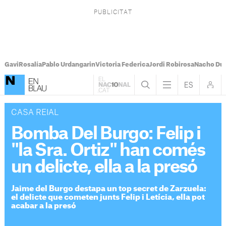
Gavi
Rosalía
Pablo Urdangarin
Victoria Federica
Jordi Robirosa
Nacho Du
CASA REIAL
Bomba Del Burgo: Felip i
"la Sra. Ortiz" han comés
un delicte, ella a la presó
Jaime del Burgo destapa un top secret de Zarzuela:
el delicte que cometen junts Felip i Letícia, ella pot
acabar a la presó