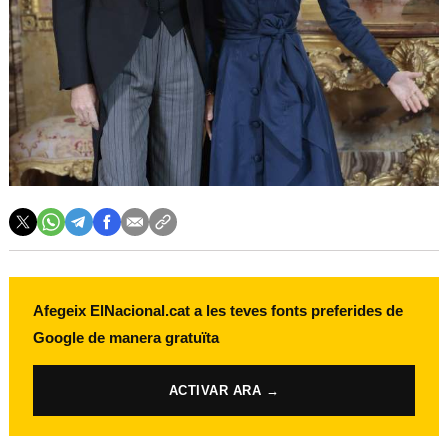
Afegeix ElNacional.cat a les teves fonts preferides de
Google de manera gratuïta
ACTIVAR ARA →