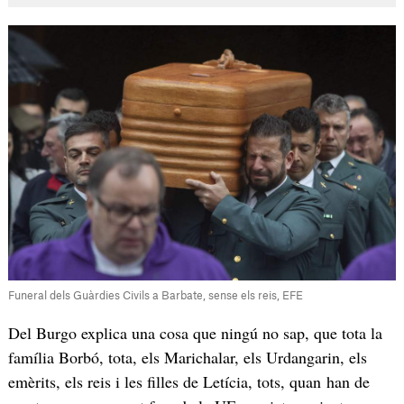
Funeral dels Guàrdies Civils a Barbate, sense els reis, EFE
Del Burgo explica una cosa que ningú no sap, que tota la
família Borbó, tota, els Marichalar, els Urdangarin, els
emèrits, els reis i les filles de Letícia, tots, quan han de