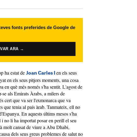
 teves fonts preferides de Google de
IVAR ARA →
op ha estat de
en els seus
Joan Carles I
nyat en els seus pitjors moments, una cosa
apa en què més només s'ha sentit. L'agost de
ar-se als Emirats Àrabs, a milers de
és cert que va ser l'exmonarca que va
es que tenia al país àrab. Tanmateix, ell no
 d'Espanya. En aquests últims mesos s'ha
l i no li ha importat posar en perill el seu
stà molt cansat de viure a Abu Dhabi,
causa dels seus greus problemes de salut no