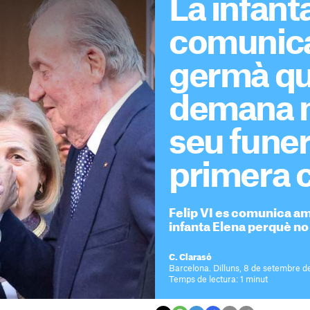
La infant
comunica
germà qu
demana n
seu funer
primera 
Felip VI es comunica amb
infanta Elena perquè no 
C. Clarasó
Barcelona. Dilluns, 8 de setembre d
Temps de lectura: 1 minut