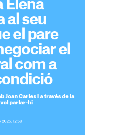
a Elena
 al seu
e el pare
egociar el
al com a
condició
 Joan Carles I a través de la
vol parlar-hi
e 2025. 12:58