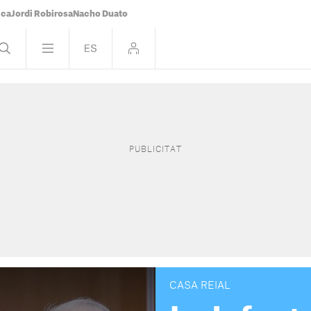
ica
Jordi Robirosa
Nacho Duato
CASA REIAL