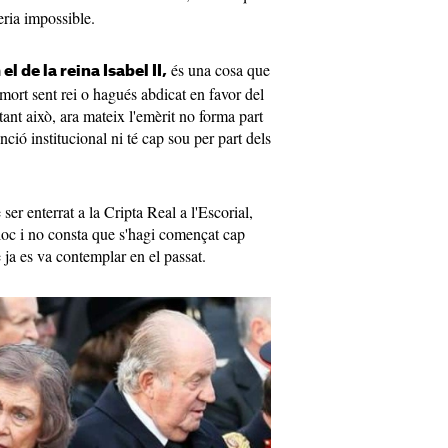
eria impossible.
és una cosa que
l de la reina Isabel II,
mort sent rei o hagués abdicat en favor del
ant això, ara mateix l'emèrit no forma part
ció institucional ni té cap sou per part dels
er enterrat a la Cripta Real a l'Escorial,
loc i no consta que s'hagi començat cap
 ja es va contemplar en el passat.