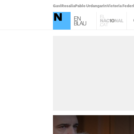
Gavi
Rosalía
Pablo Urdangarin
Victoria Feder