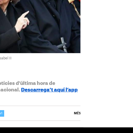
sabel II
otícies d’última hora de
nacional.
Descarrega’t aquí l’app
VI
MÉS