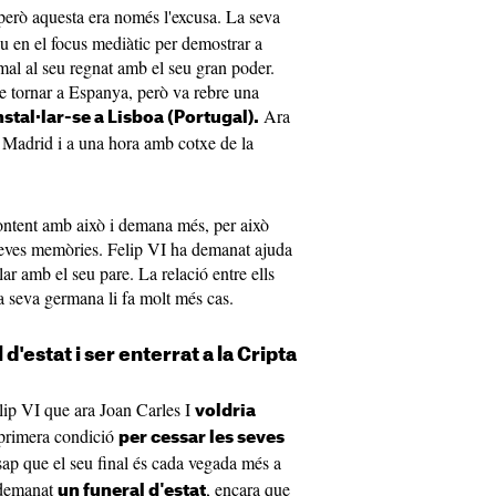
però aquesta era només l'excusa. La seva
ou en el focus mediàtic per demostrar a
mal al seu regnat amb el seu gran poder.
de tornar a Espanya, però va rebre una
Ara
stal·lar-se a Lisboa (Portugal).
 Madrid i a una hora amb cotxe de la
ontent amb això i demana més, per això
 seves memòries. Felip VI ha demanat ajuda
lar amb el seu pare. La relació entre ells
a seva germana li fa molt més cas.
 d'estat i ser enterrat a la Cripta
lip VI que ara Joan Carles I
voldria
primera condició
per cessar les seves
 sap que el seu final és cada vegada més a
 demanat
, encara que
un funeral d'estat