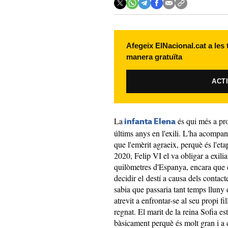
Afegeix ElNacional.cat a les
manera gratuïta
ACT
La
és qui més a pr
infanta Elena
últims anys en l'exili. L'ha acompa
que l'emèrit agraeix, perquè és l'et
2020, Felip VI el va obligar a exili
quilòmetres d'Espanya, encara que 
decidir el destí a causa dels contact
sabia que passaria tant temps lluny
atrevit a enfrontar-se al seu propi fil
regnat. El marit de la reina Sofia e
bàsicament perquè és molt gran i a 