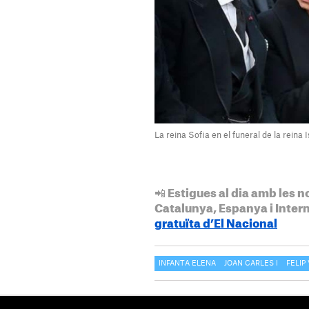
La reina Sofia en el funeral de la reina I
📲 Estigues al dia amb les n
Catalunya, Espanya i Inter
gratuïta d’El Nacional
INFANTA ELENA
JOAN CARLES I
FELIP 