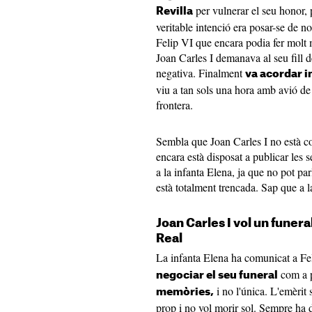
per vulnerar el seu honor, 
Revilla
veritable intenció era posar-se de n
Felip VI que encara podia fer molt 
Joan Carles I demanava al seu fill 
negativa. Finalment
va acordar in
viu a tan sols una hora amb avió de
frontera.
Sembla que Joan Carles I no està c
encara està disposat a publicar les
a la infanta Elena, ja que no pot par
està totalment trencada. Sap que a l
Joan Carles I vol un funeral
Real
La infanta Elena ha comunicat a Fe
com a 
negociar el seu funeral
i no l'única. L'emèrit
memòries,
prop i no vol morir sol. Sempre ha