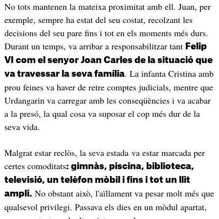
No tots mantenen la mateixa proximitat amb ell. Juan, per
exemple, sempre ha estat del seu costat, recolzant les
decisions del seu pare fins i tot en els moments més durs.
Durant un temps, va arribar a responsabilitzar tant
Felip
VI com el senyor Joan Carles de la situació que
. La infanta Cristina amb
va travessar la seva família
prou feines va haver de retre comptes judicials, mentre que
Urdangarin va carregar amb les conseqüències i va acabar
a la presó, la qual cosa va suposar el cop més dur de la
seva vida.
Malgrat estar reclòs, la seva estada va estar marcada per
certes comoditats
: gimnàs, piscina, biblioteca,
televisió, un telèfon mòbil i fins i tot un llit
No obstant això, l'aïllament va pesar molt més que
ampli.
qualsevol privilegi. Passava els dies en un mòdul apartat,