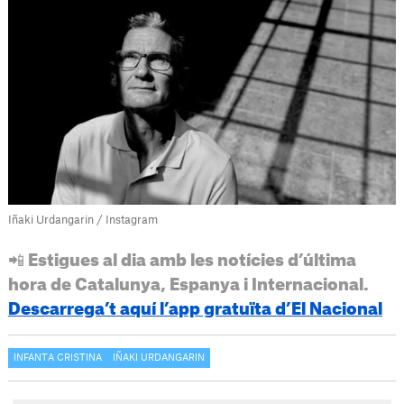
Iñaki Urdangarin / Instagram
📲 Estigues al dia amb les notícies d’última
hora de Catalunya, Espanya i Internacional.
Descarrega’t aquí l’app gratuïta d’El Nacional
INFANTA CRISTINA
IÑAKI URDANGARIN