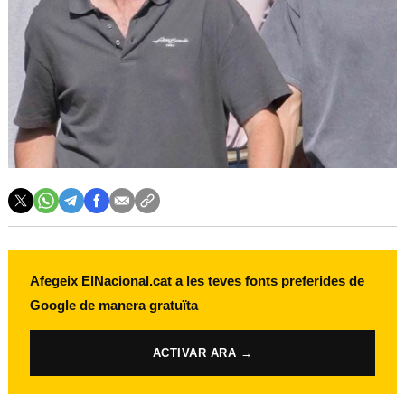
Afegeix ElNacional.cat a les teves fonts preferides de
Google de manera gratuïta
ACTIVAR ARA →