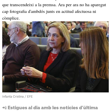
que transcendeixi a la premsa. Ara per ara no ha aparegut
cap fotografia d'ambdós junts en actitud afectuosa ni
còmplice.
Infanta Cristina / EFE
📲 Estigues al dia amb les notícies d’última