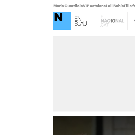
Maria Guardiola
VIP catalana
Loli Bahía
Filla 