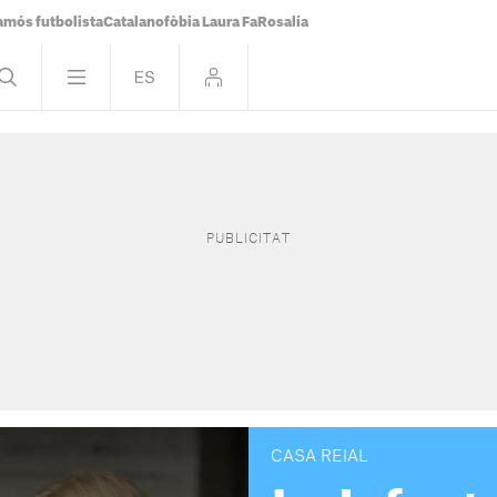
famós futbolista
Catalanofòbia Laura Fa
Rosalía
CASA REIAL