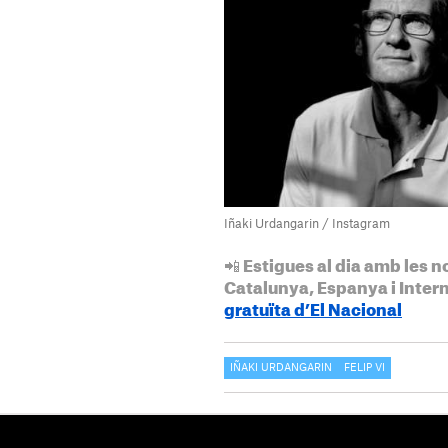
Iñaki Urdangarin / Instagram
📲 Estigues al dia amb les n
Catalunya, Espanya i Inter
gratuïta d’El Nacional
IÑAKI URDANGARIN
FELIP VI