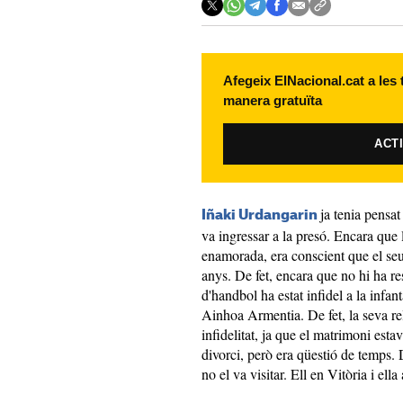
Afegeix ElNacional.cat a les
manera gratuïta
ACT
ja tenia pensat
Iñaki Urdangarin
va ingressar a la presó. Encara que l
enamorada, era conscient que el se
anys. De fet, encara que no hi ha re
d'handbol ha estat infidel a la inf
Ainhoa Armentia. De fet, la seva re
infidelitat, ja que el matrimoni est
divorci, però era qüestió de temps. 
no el va visitar. Ell en Vitòria i ell