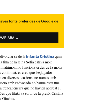
 teves fonts preferides de Google de
IVAR ARA →
 divorciar-se de la
quan
infanta Cristina
a filla de la reina Sofia estava molt
u matrimoni no funcionava des de fa molts
s confirmat, es creu que l'exjugador
anta en diverses ocasions, no només amb
lació amb l'advocada no hauria estat una
ava trencat encara que no havien acordat el
Des que Iñaki va sortir de la presó, Cristina
a a Ginebra.