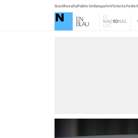
Gavi
Rosalía
Pablo Urdangarin
Victoria Feder