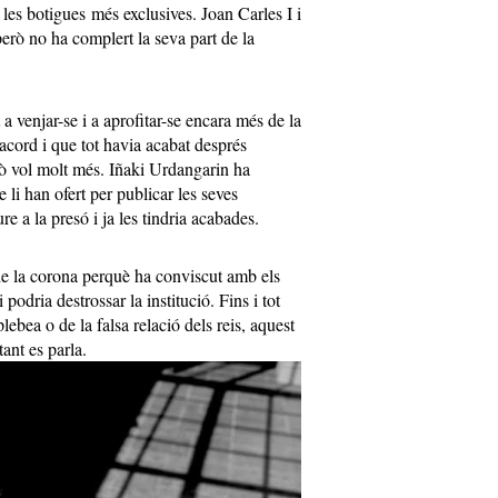
les botigues més exclusives. Joan Carles I i
erò no ha complert la seva part de la
a venjar-se i a aprofitar-se encara més de la
acord i que tot havia acabat després
rò vol molt més. Iñaki Urdangarin ha
 li han ofert per publicar les seves
 a la presó i ja les tindria acabades.
e la corona perquè ha conviscut amb els
odria destrossar la institució. Fins i tot
ebea o de la falsa relació dels reis, aquest
ant es parla.