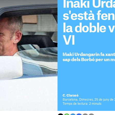
Iñaki Urd
s'està fe
la doble v
VI
Iñaki Urdangarin fa xant
sap dels Borbó per un m
C. Clarasó
Barcelona. Dimecres, 25 de juny de 
Temps de lectura: 2 minuts