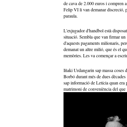
de cava de 2.000 euros i compren a 
Felip VI li van demanar discreció, p
paraula.
L'exjugador d'handbol està disposat 
situació. Sembla que van firmar un 
d'aquests pagaments milionaris, pe
demanat un altre milió, que és el que
memòries. Les va començar a escriure
Iñaki Urdangarin sap massa coses d
Borbó durant més de dues dècades i p
sap informació de Letícia quan era pl
matrimoni de conveniència del que t