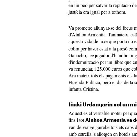
en un peó per salvar la reputació d
justícia era igual per a tothom.
Va prometre allunyar-se del focus m
d'Ainhoa Armentia. Tanmateix, està
aquesta vida de luxe que porta no 
cobra per haver estat a la presó co
Galiacho, l'exjugador d'handbol ing
d'indemnització per un llibre que en
va renunciar, i 25.000 euros que cob
Ara mateix tots els pagaments els fa
Hisenda Pública, però el dia de la 
infanta Cristina.
Iñaki Urdangarin vol un mi
Aquest és el veritable motiu pel qua
fins i tot
Ainhoa Armentia va dei
van de viatge gairebé tots els caps
amb estrella, s'allotgen en hotels a