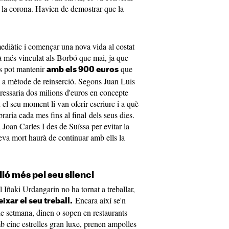
e la corona. Havien de demostrar que la
ediàtic i començar una nova vida al costat
 més vinculat als Borbó que mai, ja que
es pot mantenir
que
amb els 900 euros
m a mètode de reinserció. Segons Juan Luis
ressaria dos milions d'euros en concepte
 el seu moment li van oferir escriure i a què
raria cada mes fins al final dels seus dies.
 Joan Carles I des de Suïssa per evitar la
seva mort haurà de continuar amb ells la
lió més pel seu silenci
l Iñaki Urdangarin no ha tornat a treballar,
Encara així se'n
xar el seu treball.
 de setmana, dinen o sopen en restaurants
mb cinc estrelles gran luxe, prenen ampolles