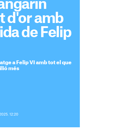
angarin
nt d'or amb
ida de Felip
atge a Felip VI amb tot el que
ilió més
2025. 12:20