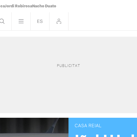
ica
Jordi Robirosa
Nacho Duato
CASA REIAL