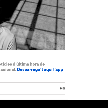
otícies d’última hora de
nacional.
Descarrega’t aquí l’app
MÉS