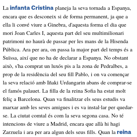
La
planeja la seva tornada a Espanya,
infanta Cristina
encara que es desconeix si de forma permanent, ja que a
ella li convé viure a Ginebra, d'aquesta forma el dia que
mori Joan Carles I, aquesta part del seu multimilionari
patrimoni no haurà de passar per les mans de la Hisenda
Pública. Ara per ara, on passa la major part del temps és a
Suïssa, així que no ha de declarar a Espanya. No obstant
això, s'ha comprat un luxós pis a la zona de Pedralbes, a
prop de la residència del seu fill Pablo, i on va començar
la seva relació amb Iñaki Urdangarin abans de comprar-se
el famós palauet. La filla de la reina Sofia ha estat molt
feliç a Barcelona. Quan va finalitzar els seus estudis va
marxar amb les seves amigues i es va instal·lar per quedar-
se. La ciutat comtal és com la seva segona casa. No té
intencions de viure a Madrid, encara que allà hi hagi
Zarzuela i ara per ara algun dels seus fills. Quan la
reina