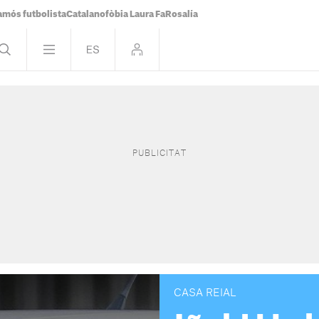
famós futbolista
Catalanofòbia Laura Fa
Rosalía
CASA REIAL