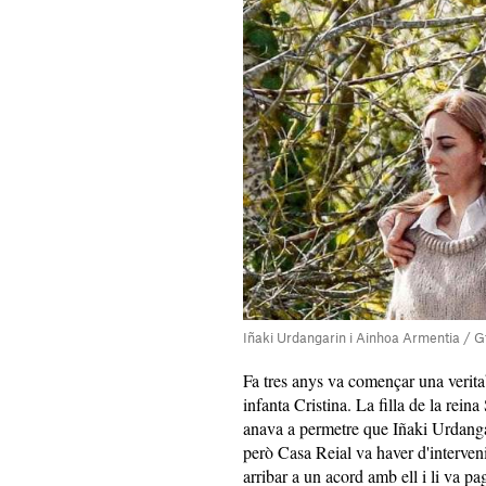
Iñaki Urdangarin i Ainhoa Armentia / G
Fa tres anys va començar una veritab
infanta Cristina. La filla de la reina
anava a permetre que Iñaki Urdangar
però Casa Reial va haver d'interven
arribar a un acord amb ell i li va pag