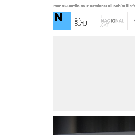
Maria Guardiola
VIP catalana
Loli Bahía
Filla 