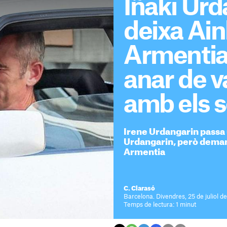
Iñaki Urd
deixa Ai
Armentia
anar de 
amb els se
Irene Urdangarin passa 
Urdangarin, però deman
Armentia
C. Clarasó
Barcelona. Divendres, 25 de juliol d
Temps de lectura: 1 minut