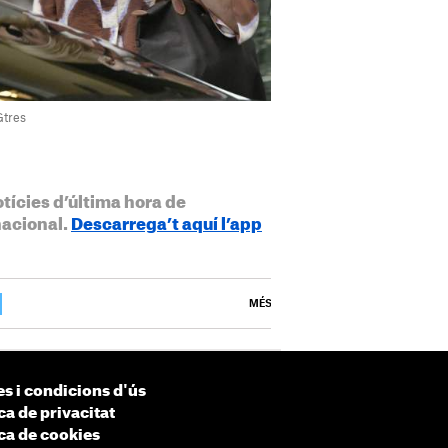
Gtres
otícies d’última hora de
nacional.
Descarrega’t aquí l’app
MÉS
s i condicions d'ús
ca de privacitat
ica de cookies