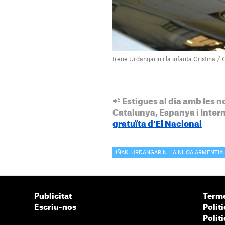
Irene Urdangarin i la infanta Cristina / 
📲 Estigues al dia amb les n
Catalunya, Espanya i Inter
gratuïta d’El Nacional
IÑAKI URDANGARIN
AINHOA ARMENTIA
Publicitat
Terme
Escriu-nos
Políti
Polít