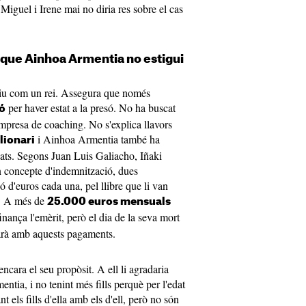
 Miguel i Irene mai no diria res sobre el cas
que Ainhoa Armentia no estigui
viu com un rei. Assegura que només
per haver estat a la presó. No ha buscat
ó
empresa de coaching. No s'explica llavors
i Ainhoa Armentia també ha
lionari
ocats. Segons Juan Luis Galiacho, Iñaki
n concepte d'indemnització, dues
ó d'euros cada una, pel llibre que li van
ar. A més de
25.000 euros mensuals
nança l'emèrit, però el dia de la seva mort
uarà amb aquests pagaments.
cara el seu propòsit. A ell li agradaria
tia, i no tenint més fills perquè per l'edat
 els fills d'ella amb els d'ell, però no són