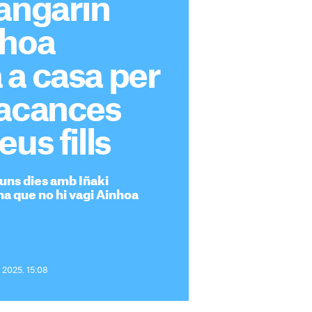
angarin
nhoa
 a casa per
vacances
us fills
uns dies amb Iñaki
a que no hi vagi Ainhoa
e 2025. 15:08