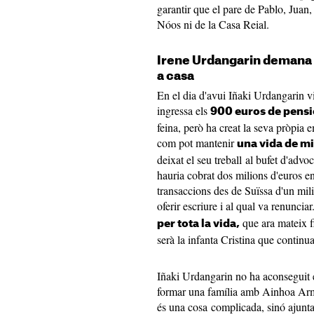
garantir que el pare de Pablo, Juan,
Nóos ni de la Casa Reial.
Irene Urdangarin demana 
a casa
En el dia d'avui Iñaki Urdangarin 
ingressa els
900 euros de pensi
feina, però ha creat la seva pròpia 
com pot mantenir
una vida de mi
deixat el seu treball al bufet d'adv
hauria cobrat dos milions d'euros e
transaccions des de Suïssa d'un mili
oferir escriure i al qual va renunci
que ara mateix fi
per tota la vida,
serà la infanta Cristina que contin
Iñaki Urdangarin no ha aconseguit en
formar una família amb Ainhoa Armen
és una cosa complicada, sinó ajuntant