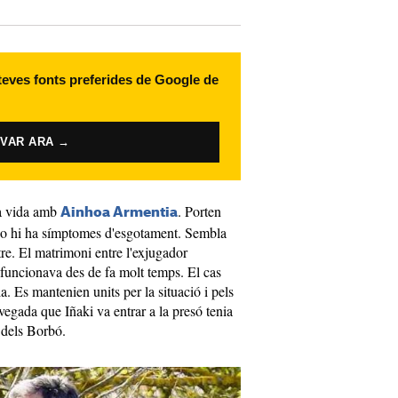
 teves fonts preferides de Google de
IVAR ARA →
va vida amb
. Porten
Ainhoa Armentia
i no hi ha símptomes d'esgotament. Sembla
tre. El matrimoni entre l'exjugador
o funcionava des de fa molt temps. El cas
a. Es mantenien units per la situació i pels
vegada que Iñaki va entrar a la presó tenia
 dels Borbó.