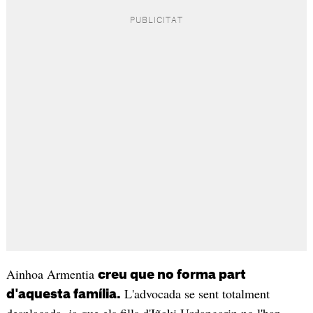
Ainhoa Armentia
creu que no forma part
L'advocada se sent totalment
d'aquesta família.
desplaçada, ja que els fills d'Iñaki Urdangarin no l'han