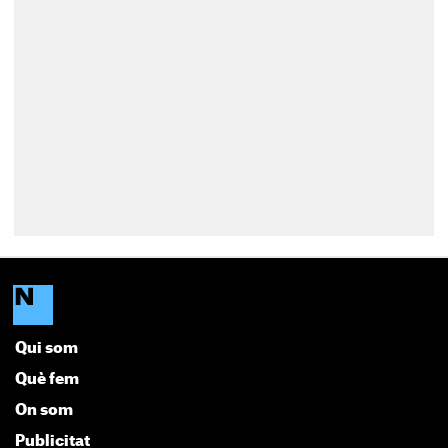
Qui som
Què fem
On som
Publicitat