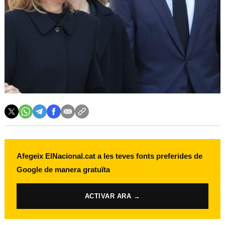
Afegeix ElNacional.cat a les teves fonts preferides de
Google de manera gratuïta
ACTIVAR ARA →