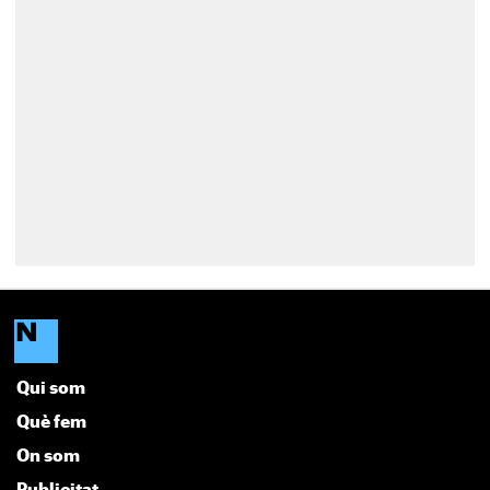
Qui som
Què fem
On som