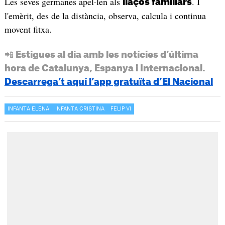
Les seves germanes apel·len als
. I
llaços familiars
l'emèrit, des de la distància, observa, calcula i continua
movent fitxa.
📲 Estigues al dia amb les notícies d’última
hora de Catalunya, Espanya i Internacional.
Descarrega’t aquí l’app gratuïta d’El Nacional
INFANTA ELENA
INFANTA CRISTINA
FELIP VI