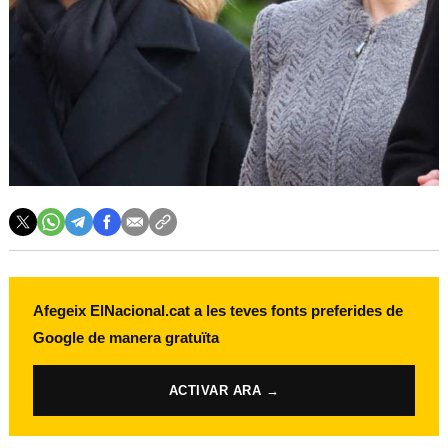
Afegeix ElNacional.cat a les teves fonts preferides de
Google de manera gratuïta
ACTIVAR ARA →