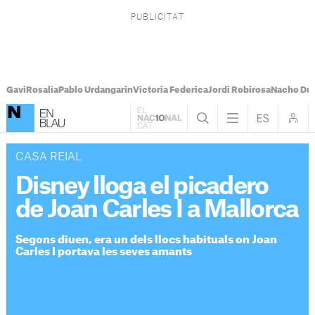
Gavi
Rosalía
Pablo Urdangarin
Victoria Federica
Jordi Robirosa
Nacho Du
CASA REIAL
Disney lloga el picadero
de Joan Carles I a Mallorca
Segons diuen, era un dels llocs habituals on Joan
Carles I portava les seves amants