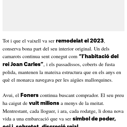
Tot i que el vaixell va ser
,
remodelat el 2023
conserva bona part del seu interior original. Un dels
camarots continua sent conegut com
“l’habitació del
, i els passadissos, coberts de fusta
rei Joan Carles”
polida, mantenen la mateixa estructura que en els anys en
què el monarca navegava per les aigües mallorquines.
Avui, el
continua buscant comprador. El seu preu
Foners
ha caigut de
a menys de la meitat.
vuit milions
Mentrestant, cada lloguer, i ara, cada rodatge, li dona nova
vida a una embarcació que va ser
símbol de poder,
.
oci i, sobretot, discreció reial