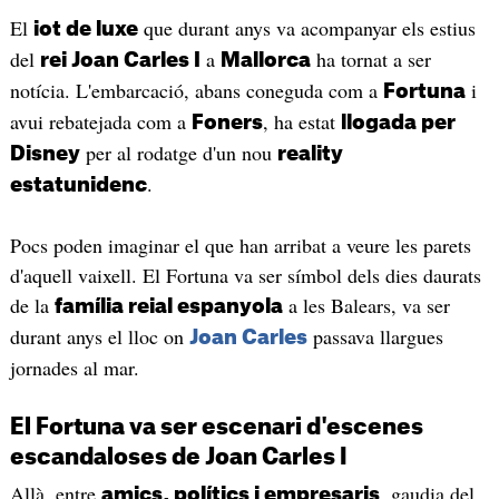
El
que durant anys va acompanyar els estius
iot de luxe
del
a
ha tornat a ser
rei Joan Carles I
Mallorca
notícia. L'embarcació, abans coneguda com a
i
Fortuna
avui rebatejada com a
, ha estat
Foners
llogada per
per al rodatge d'un nou
Disney
reality
.
estatunidenc
Pocs poden imaginar el que han arribat a veure les parets
d'aquell vaixell. El Fortuna va ser símbol dels dies daurats
de la
a les Balears, va ser
família reial espanyola
durant anys el lloc on
passava llargues
Joan Carles
jornades al mar.
El Fortuna va ser escenari d'escenes
escandaloses de Joan Carles I
Allà, entre
, gaudia del
amics, polítics i empresaris