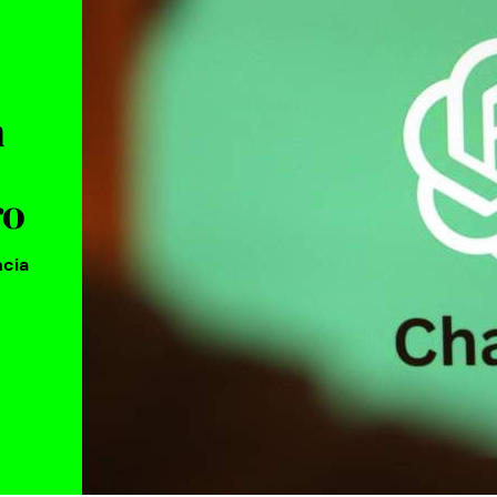
n
ro
ncia