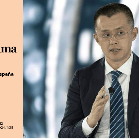
lama
España
22
4. 11:38