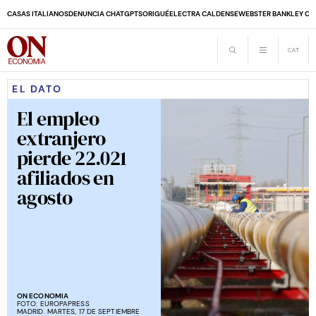
CASAS ITALIANOS
DENUNCIA CHATGPT
SORIGUÉ
ELECTRA CALDENSE
WEBSTER BANK
LEY CO
EL DATO
El empleo
extranjero
pierde 22.021
afiliados en
agosto
ON ECONOMIA
FOTO:
EUROPAPRESS
MADRID. MARTES, 17 DE SEPTIEMBRE