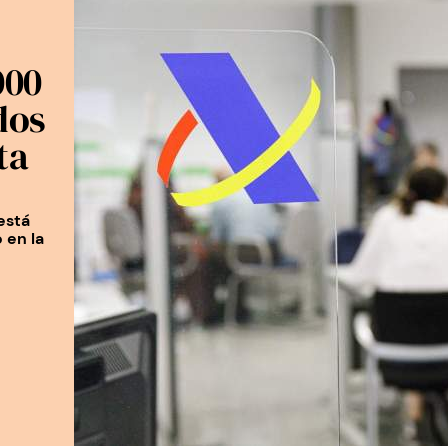
000
dos
ta
está
o en la