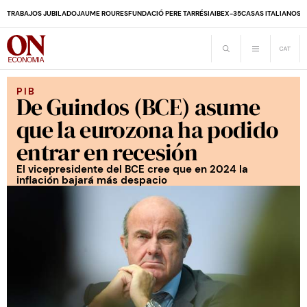
TRABAJOS JUBILADO
JAUME ROURES
FUNDACIÓ PERE TARRÉS
IA
IBEX-35
CASAS ITALIANOS
D
PIB
De Guindos (BCE) asume
que la eurozona ha podido
entrar en recesión
El vicepresidente del BCE cree que en 2024 la
inflación bajará más despacio