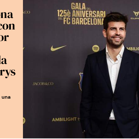
ona
con
or
la
rys
o una