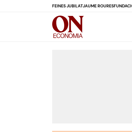
FEINES JUBILAT
JAUME ROURES
FUNDACI