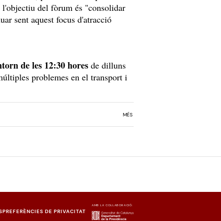
 l'objectiu del fòrum és "consolidar
nuar sent aquest focus d'atracció
torn de les 12:30 hores
de dilluns
últiples problemes en el transport i
MÉS
AMB LA COL·LABORACIÓ:
S
PREFERÈNCIES DE PRIVACITAT