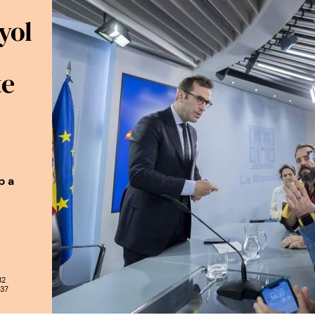
yol
te
p a
32
:37