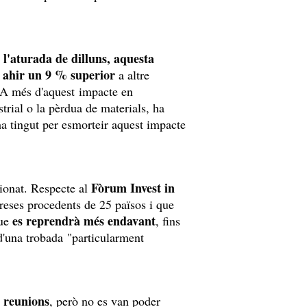
l'aturada de dilluns, aquesta
r ahir un 9 % superior
a altre
 A més d'aquest impacte en
strial o la pèrdua de materials, ha
ha tingut per esmorteir aquest impacte
Fòrum Invest in
xionat. Respecte al
eses procedents de 25 països i que
es reprendrà més endavant
que
, fins
a d'una trobada "particularment
 reunions
, però no es van poder