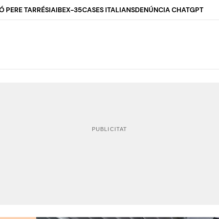
Ó PERE TARRÉS
IA
IBEX-35
CASES ITALIANS
DENÚNCIA CHATGPT