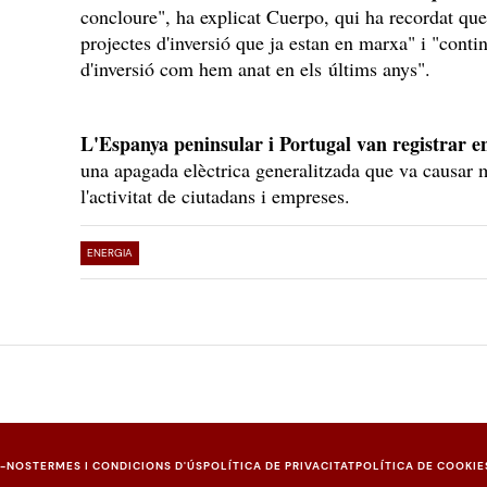
concloure", ha explicat Cuerpo, qui ha recordat que
projectes d'inversió que ja estan en marxa" i "conti
d'inversió com hem anat en els últims anys".
L'Espanya peninsular i Portugal van registrar en
una apagada elèctrica generalitzada que va causar m
l'activitat de ciutadans i empreses.
ENERGIA
U-NOS
TERMES I CONDICIONS D'ÚS
POLÍTICA DE PRIVACITAT
POLÍTICA DE COOKIE