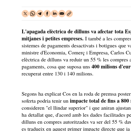
L'apagada elèctrica de dilluns va afectar tota Esp
mitjanes i petites empreses.
I també a les compres
sistemes de pagaments desactivats i botigues que va
ministre d'Economia, Comerç i Empresa, Carlos Cue
elèctrica de dilluns va reduir un 55 % les compres a
400 milions d'eu
pagaments, cosa que suposa uns
recuperat entre 130 i 140 milions.
Segons ha explicat Cos en la roda de premsa posteri
impacte total de fins a 800
soferta podria tenir un
consideren "el llindar superior" i que aniran ajust
ha detallat que, d'acord amb les dades facilitades pe
dilluns en compres autoritzades va ser del 55 % dava
es tradueix en aquest primer impacte directe que j