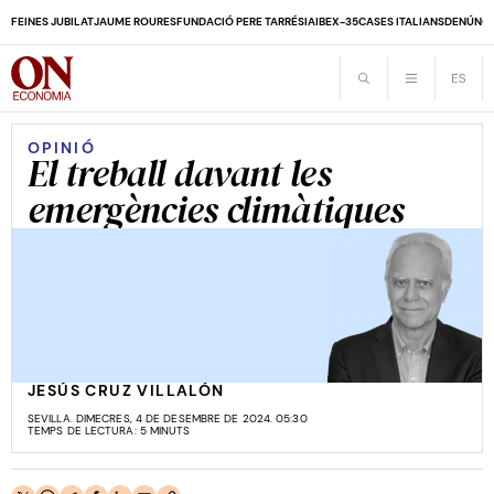
FEINES JUBILAT
JAUME ROURES
FUNDACIÓ PERE TARRÉS
IA
IBEX-35
CASES ITALIANS
DENÚNCI
OPINIÓ
El treball davant les
emergències climàtiques
JESÚS CRUZ VILLALÓN
SEVILLA. DIMECRES, 4 DE DESEMBRE DE 2024. 05:30
TEMPS DE LECTURA: 5 MINUTS