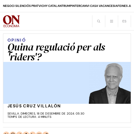
NEGOCI SILENCIÓS PRAT
VICHY CATALAN
TRUMP
INTERCANVI CASA VACANCES
IA
FEINES JUB
OPINIÓ
Quina regulació per als
'riders'?
JESÚS CRUZ VILLALÓN
SEVILLA. DIMECRES, 18 DE DESEMBRE DE 2024. 05:30
TEMPS DE LECTURA: 4 MINUTS