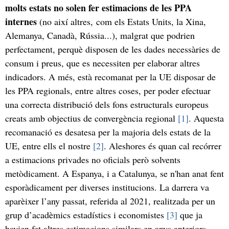
molts estats no solen fer estimacions de les PPA
internes
(no així altres, com els Estats Units, la Xina,
Alemanya, Canadà, Rússia...), malgrat que podrien
perfectament, perquè disposen de les dades necessàries de
consum i preus, que es necessiten per elaborar altres
indicadors. A més, està recomanat per la UE disposar de
les PPA regionals, entre altres coses, per poder efectuar
una correcta distribució dels fons estructurals europeus
creats amb objectius de convergència regional
[1]
. Aquesta
recomanació es desatesa per la majoria dels estats de la
UE, entre ells el nostre
[2]
. Aleshores és quan cal recórrer
a estimacions privades no oficials però solvents
metòdicament. A Espanya, i a Catalunya, se n'han anat fent
esporàdicament per diverses institucions. La darrera va
aparèixer l’any passat, referida al 2021, realitzada per un
grup d’acadèmics estadístics i economistes
[3]
que ja
havien fet altres estimacions similars en anys anteriors.