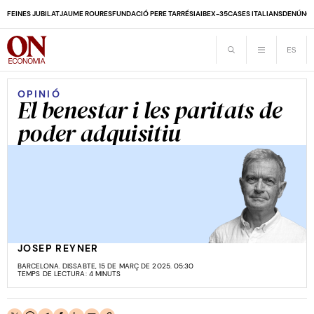
FEINES JUBILAT
JAUME ROURES
FUNDACIÓ PERE TARRÉS
IA
IBEX-35
CASES ITALIANS
DENÚNCI
OPINIÓ
El benestar i les paritats de
poder adquisitiu
JOSEP REYNER
BARCELONA. DISSABTE, 15 DE MARÇ DE 2025. 05:30
TEMPS DE LECTURA: 4 MINUTS