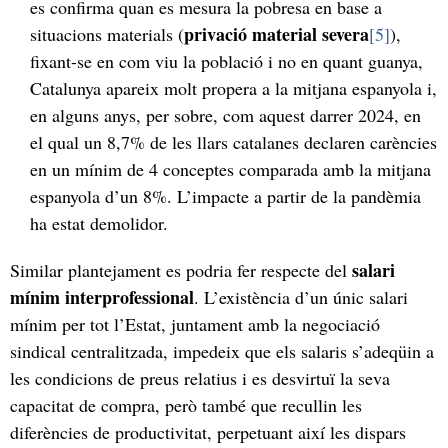
es confirma quan es mesura la pobresa en base a
privació material severa
situacions materials (
[5]
),
fixant-se en com viu la població i no en quant guanya,
Catalunya apareix molt propera a la mitjana espanyola i,
en alguns anys, per sobre, com aquest darrer 2024, en
el qual un 8,7% de les llars catalanes declaren carències
en un mínim de 4 conceptes comparada amb la mitjana
espanyola d’un 8%. L’impacte a partir de la pandèmia
ha estat demolidor.
salari
Similar plantejament es podria fer respecte del
mínim interprofessional
. L’existència d’un únic salari
mínim per tot l’Estat, juntament amb la negociació
sindical centralitzada, impedeix que els salaris s’adeqüin a
les condicions de preus relatius i es desvirtuï la seva
capacitat de compra, però també que recullin les
diferències de productivitat, perpetuant així les dispars