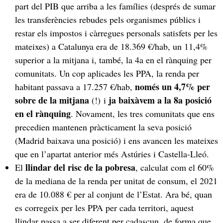
part del PIB que arriba a les famílies (després de sumar
les transferències rebudes pels organismes públics i
restar els impostos i càrregues personals satisfets per les
mateixes) a Catalunya era de 18.369 €/hab, un 11,4%
superior a la mitjana i, també, la 4a en el rànquing per
comunitats. Un cop aplicades les PPA, la renda per
només un 4,7% per
habitant passava a 17.257 €/hab,
sobre de la mitjana
ja baixàvem a la 8a posició
(!) i
en el rànquing
. Novament, les tres comunitats que ens
precedien mantenen pràcticament la seva posició
(Madrid baixava una posició) i ens avancen les mateixes
que en l’apartat anterior més Astúries i Castella-Lleó.
llindar del risc de la pobresa
El
, calculat com el 60%
de la mediana de la renda per unitat de consum, el 2021
era de 10.088 € per al conjunt de l’Estat. Ara bé, quan
es corregeix per les PPA per cada territori, aquest
llindar passa a ser diferent per cadascun, de forma que