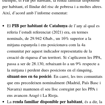
per habitant, el llindar del risc de pobresa i a moltes altres.
Així, d’acord amb l’informe esmentat:
PIB per habitant de Catalunya
El
de l’any al qual es
referia l’estudi referenciat (2021) era, en termes
nominals, de 29.942 €/hab., un 16% superior a la
mitjana espanyola i ens posicionava com la 4a
comunitat per aquest indicador representatiu de la
creació de riquesa d’un territori. Si s’aplicaven les PPA,
passa a ser de 28.130, rebaixant-lo a un 9% respecte a
la mitjana i perdent dues posicions en el rànquing,
situant-nos en 6a posició
. En canvi, les tres comunitats
que ens precedeixen nominalment (Madrid, País Basc i
Navarra) mantenen el seu lloc corregint per les PPA i
ens avancen Aragó i La Rioja.
renda familiar disponible per habitant
La
, és a dir, la