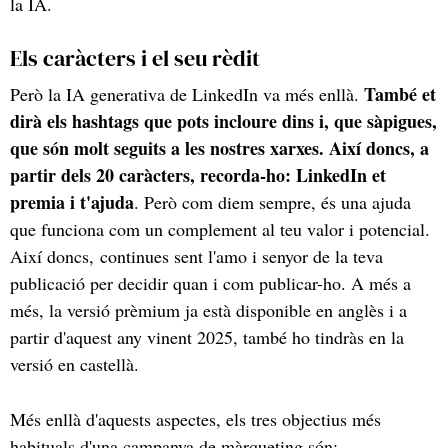
la IA.
Els caràcters i el seu rèdit
També et
Però la IA generativa de LinkedIn va més enllà.
dirà els hashtags que pots incloure dins i, que sàpigues,
que són molt seguits a les nostres xarxes. Així doncs, a
partir dels 20 caràcters, recorda-ho: LinkedIn et
premia i t'ajuda
. Però com diem sempre, és una ajuda
que funciona com un complement al teu valor i potencial.
Així doncs, continues sent l'amo i senyor de la teva
publicació per decidir quan i com publicar-ho. A més a
més, la versió prèmium ja està disponible en anglès i a
partir d'aquest any vinent 2025, també ho tindràs en la
versió en castellà.
Més enllà d'aquests aspectes, els tres objectius més
habituals d'una campanya de màrqueting són: