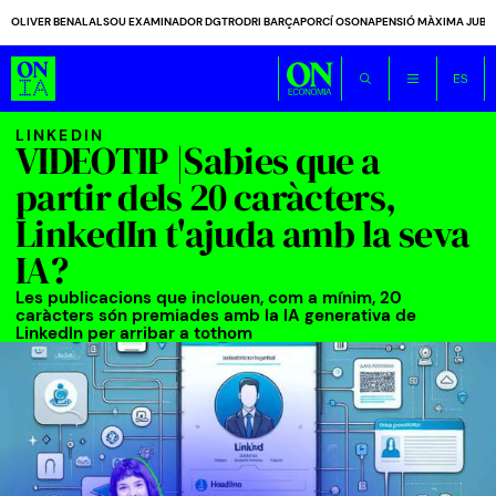
OLIVER BENALAL
SOU EXAMINADOR DGT
RODRI BARÇA
PORCÍ OSONA
PENSIÓ MÀXIMA JUBI
LINKEDIN
VIDEOTIP |Sabies que a
partir dels 20 caràcters,
LinkedIn t'ajuda amb la seva
IA?
Les publicacions que inclouen, com a mínim, 20
caràcters són premiades amb la IA generativa de
LinkedIn per arribar a tothom