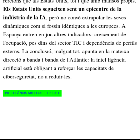
rerefons que als Estats Units, tot i que amb matisos propis.
Els Estats Units segueixen sent un epicentre de la
indústria de la IA
, però no convé extrapolar les seves
dinàmiques com si fossin idèntiques a les europees. A
Espanya entren en joc altres indicadors: creixement de
l'ocupació, pes dins del sector TIC i dependència de perfils
externs. La conclusió, malgrat tot, apunta en la mateixa
direcció a banda i banda de l'Atlàntic: la intel·ligència
artificial està obligant a reforçar les capacitats de
ciberseguretat, no a reduir-les.
INTEL·LIGÈNCIA ARTIFICIAL
TREBALL