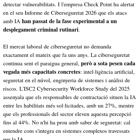
detectar vulnerabilitats. I l'empresa Check Point ha alertat
en el seu Informe de Ciberseguretat 2026 que els atacs
han passat de la fase experimental a un
amb IA
desplegament criminal rutinari
.
El mercat laboral de ciberseguretat no demanda
exactament el mateix que fa uns anys. La ciberseguretat
però a sota pesen cada
continua sent el paraigua general,
vegada més capacitats concretes
: intel·ligència artificial,
seguretat en el núvol, enginyeria de sistemes i anàlisi de
riscos. L'ISC2 Cybersecurity Workforce Study del 2025
assenyala que els responsables de contractació situen la IA
entre les habilitats més sol·licitades, amb un 27%, mentre
que els professionals del sector eleven aquesta percepció
fins al 44%. No n'hi ha prou amb saber de seguretat: cal
entendre com s'integra en sistemes complexos travessats
per la IA.