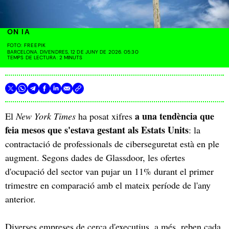
ON IA
FOTO:
FREEPIK
BARCELONA. DIVENDRES, 12 DE JUNY DE 2026. 05:30
TEMPS DE LECTURA: 2 MINUTS
a una tendència que
El
New York Times
ha posat xifres
feia mesos que s'estava gestant als Estats Units
: la
contractació de professionals de ciberseguretat està en ple
augment. Segons dades de Glassdoor, les ofertes
d'ocupació del sector van pujar un 11% durant el primer
trimestre en comparació amb el mateix període de l'any
anterior.
Diverses empreses de cerca d'executius, a més, reben cada