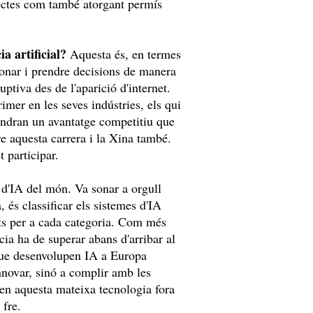
rectes com també atorgant permís
ia artificial?
Aquesta és, en termes
aonar i prendre decisions de manera
tiva des de l'aparició d'internet.
rimer en les seves indústries, els qui
tindran un avantatge competitiu que
rre aquesta carrera i la Xina també.
 participar.
 d'IA del món. Va sonar a orgull
, és classificar els sistemes d'IA
ents per a cada categoria. Com més
ia ha de superar abans d'arribar al
 que desenvolupen IA a Europa
innovar, sinó a complir amb les
en aquesta mateixa tecnologia fora
 fre.