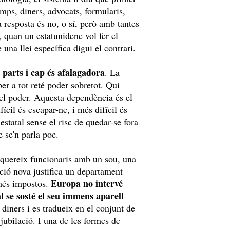
mps, diners, advocats, formularis,
a resposta és no, o sí, però amb tantes
 quan un estatunidenc vol fer el
 una llei específica digui el contrari.
 parts i cap és afalagadora
. La
er a tot reté poder sobretot. Qui
del poder. Aquesta dependència és el
cil és escapar-ne, i més difícil és
estatal sense el risc de quedar-se fora
 se'n parla poc.
requereix funcionaris amb un sou, una
ació nova justifica un departament
Europa no intervé
 més impostos.
l se sosté el seu immens aparell
 diners i es tradueix en el conjunt de
a jubilació. I una de les formes de