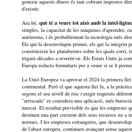
generar aquests diners és tant cobrant impostos di
d'existir.
què té a veure tot això amb la intel·ligènc
Ara bé,
simples, la capacitat de les màquines d'aprendre, r
autònoma, i és probablement la tecnologia més disrup
Els qui la desenvolupin primer, els qui la integrin p
construeixin les plataformes sobre les quals corri, 
trigarà dècades a revertir-se. Els Estats Units ja co
Europa redacta formularis per a veure si se li permet
La Unió Europea va aprovar el 2024 la primera llei
continental. Però el que aquesta llei fa, a la pràctica
segons el seu nivell de risc i exigir requisits difer
"arriscada" es considera una aplicació, més burocràc
mercat. El resultat previsible és que les empreses
destinen una part creixent dels seus recursos no a 
normes. I les empreses estrangeres, que desenvolup
de l'abast europeu, continuen avançant sense aquest