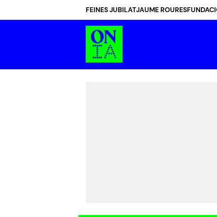
FEINES JUBILAT
JAUME ROURES
FUNDACI