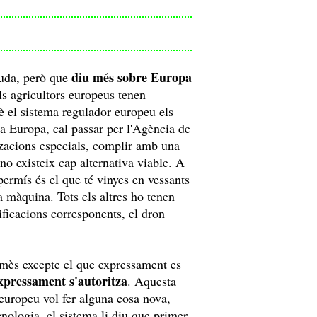
diu més sobre Europa
buda, però que
s agricultors europeus tenen
uè el sistema regulador europeu els
 a Europa, cal passar per l'Agència de
tzacions especials, complir amb una
no existeix cap alternativa viable. A
 permís és el que té vinyes en vessants
a màquina. Tots els altres ho tenen
tificacions corresponents, el dron
ermès excepte el que expressament es
expressament s'autoritza
. Aquesta
 europeu vol fer alguna cosa nova,
nologia, el sistema li diu que primer