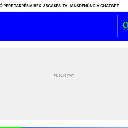
Ó PERE TARRÉS
IA
IBEX-35
CASES ITALIANS
DENÚNCIA CHATGPT