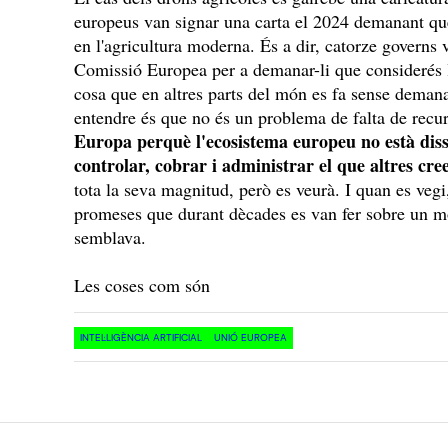
europeus van signar una carta el 2024 demanant qu
en l'agricultura moderna. És a dir, catorze governs v
Comissió Europea per a demanar-li que considerés l
cosa que en altres parts del món es fa sense demana
entendre és que no és un problema de falta de recur
Europa perquè l'ecosistema europeu no està disse
controlar, cobrar i administrar el que altres cre
tota la seva magnitud, però es veurà. I quan es vegi,
promeses que durant dècades es van fer sobre un m
semblava.
Les coses com són
INTEL·LIGÈNCIA ARTIFICIAL
UNIÓ EUROPEA