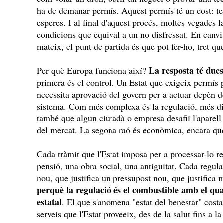
ha de demanar permís. Aquest permís té un cost: te
esperes. I al final d'aquest procés, moltes vegades l
condicions que equival a un no disfressat. En canvi,
mateix, el punt de partida és que pot fer-ho, tret que
La resposta té dues
Per què Europa funciona així?
primera és el control. Un Estat que exigeix permís p
necessita aprovació del govern per a actuar depèn 
sistema. Com més complexa és la regulació, més difí
també que algun ciutadà o empresa desafiï l'aparell 
del mercat. La segona raó és econòmica, encara que
Cada tràmit que l'Estat imposa per a processar-lo 
pensió, una obra social, una antiguitat. Cada regul
nou, que justifica un pressupost nou, que justifica
perquè la regulació és el combustible amb el qua
estatal
. El que s'anomena "estat del benestar" costa
serveis que l'Estat proveeix, des de la salut fins a l