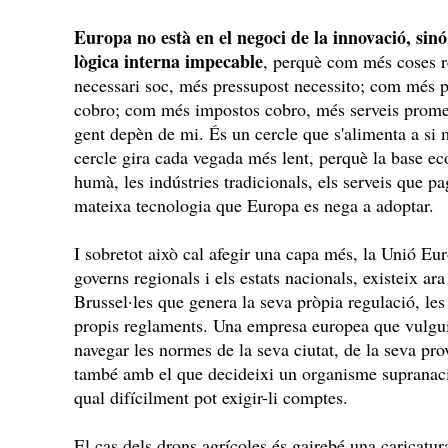
Europa no està en el negoci de la innovació, sin
lògica interna impecable
, perquè com més coses r
necessari soc, més pressupost necessito; com més 
cobro; com més impostos cobro, més serveis prome
gent depèn de mi. És un cercle que s'alimenta a si
cercle gira cada vegada més lent, perquè la base eco
humà, les indústries tradicionals, els serveis que p
mateixa tecnologia que Europa es nega a adoptar.
I sobretot això cal afegir una capa més, la Unió Eur
governs regionals i els estats nacionals, existeix ar
Brussel·les que genera la seva pròpia regulació, les 
propis reglaments. Una empresa europea que vulgui
navegar les normes de la seva ciutat, de la seva pro
també amb el que decideixi un organisme supranacio
qual difícilment pot exigir-li comptes.
El cas dels drons agrícoles és gairebé una caricatur