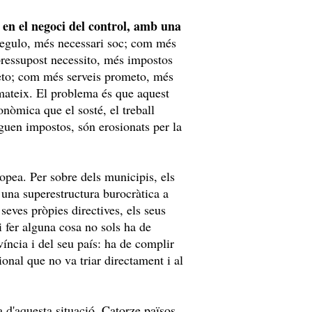
ó en el negoci del control, amb una
egulo, més necessari soc; com més
pressupost necessito, més impostos
to; com més serveis prometo, més
 mateix. El problema és que aquest
nòmica que el sosté, el treball
aguen impostos, són erosionats per la
opea. Per sobre dels municipis, els
a una superestructura burocràtica a
seves pròpies directives, els seus
 fer alguna cosa no sols ha de
víncia i del seu país: ha de complir
nal que no va triar directament i al
a d'aquesta situació. Catorze països