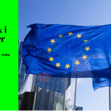
 i
er
, més