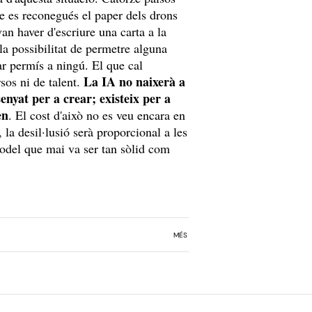
e es reconegués el paper dels drons
an haver d'escriure una carta a la
a possibilitat de permetre alguna
r permís a ningú. El que cal
La IA no naixerà a
sos ni de talent.
nyat per a crear; existeix per a
en
. El cost d'això no es veu encara en
 la desil·lusió serà proporcional a les
odel que mai va ser tan sòlid com
MÉS