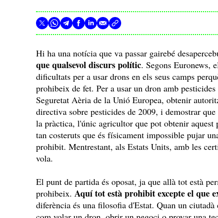
Hi ha una notícia que va passar gairebé desaperce
que qualsevol discurs polític
. Segons Euronews, el
dificultats per a usar drons en els seus camps perq
prohibeix de fet. Per a usar un dron amb pesticides
Seguretat Aèria de la Unió Europea, obtenir autori
directiva sobre pesticides de 2009, i demostrar que 
la pràctica, l'únic agricultor que pot obtenir aquest
tan costeruts que és físicament impossible pujar un
prohibit. Mentrestant, als Estats Units, amb les cer
vola.
El punt de partida és oposat, ja que allà tot està p
Aquí tot està prohibit excepte el que 
prohibeix.
diferència és una filosofia d'Estat. Quan un ciutadà
com volar un dron, obrir un negoci o provar una tec