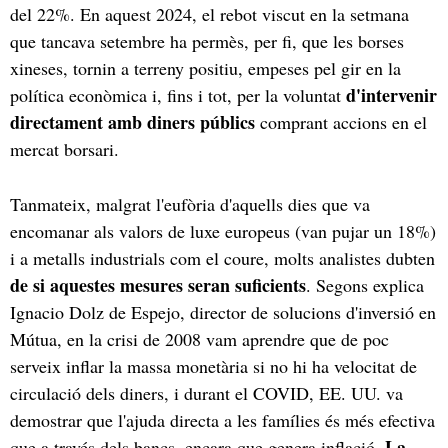
del 22%. En aquest 2024, el rebot viscut en la setmana
que tancava setembre ha permès, per fi, que les borses
xineses, tornin a terreny positiu, empeses pel gir en la
d'intervenir
política econòmica i, fins i tot, per la voluntat
directament amb diners públics
comprant accions en el
mercat borsari.
Tanmateix, malgrat l'eufòria d'aquells dies que va
encomanar als valors de luxe europeus (van pujar un 18%)
i a metalls industrials com el coure, molts analistes dubten
de si aquestes mesures seran suficients
. Segons explica
Ignacio Dolz de Espejo, director de solucions d'inversió en
Mútua, en la crisi de 2008 vam aprendre que de poc
serveix inflar la massa monetària si no hi ha velocitat de
circulació dels diners, i durant el COVID, EE. UU. va
demostrar que l'ajuda directa a les famílies és més efectiva
. La
que a través dels bancs, encara que genera inflació