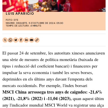
LUIS APARICIO
FOTO:
EFE
MADRID. DISSABTE, 5 D'OCTUBRE DE 2024. 05:30
TEMPS DE LECTURA: 4 MINUTS
El passat 24 de setembre, les autoritats xineses anunciaven
una sèrie de mesures de política monetària (baixada de
tipus i reducció del coeficient bancari) i financeres per
impulsar la seva economia i també les seves borses,
deprimides en els últims anys davant l'empenta dels
mercats occidentals. Per exemple, l'índex borsari
MSCI China arrossega tres anys de caigudes: -21,6%
(2021), -21,8% (2022) i -11,04 (2023),
quan aquest últim
any l'indicador mundial MSCI World va registrar una alça