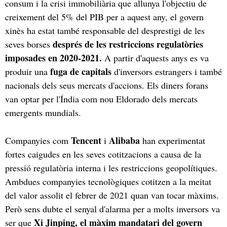
consum i la crisi immobiliària que allunya l'objectiu de
creixement del 5% del PIB per a aquest any, el govern
xinès ha estat també responsable del desprestigi de les
després de les restriccions regulatòries
seves borses
imposades en 2020-2021.
A partir d'aquests anys es va
fuga de capitals
produir una
d'inversors estrangers i també
nacionals dels seus mercats d'accions. Els diners forans
van optar per l'Índia com nou Eldorado dels mercats
emergents mundials.
Tencent
Alibaba
Companyies com
i
han experimentat
fortes caigudes en les seves cotitzacions a causa de la
pressió regulatòria interna i les restriccions geopolítiques.
Ambdues companyies tecnològiques cotitzen a la meitat
del valor assolit el febrer de 2021 quan van tocar màxims.
Però sens dubte el senyal d'alarma per a molts inversors va
Xi Jinping, el màxim mandatari del govern
ser que