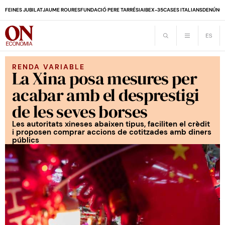
FEINES JUBILAT
JAUME ROURES
FUNDACIÓ PERE TARRÉS
IA
IBEX-35
CASES ITALIANS
DENÚNCI
RENDA VARIABLE
La Xina posa mesures per
acabar amb el desprestigi
de les seves borses
Les autoritats xineses abaixen tipus, faciliten el crèdit
i proposen comprar accions de cotitzades amb diners
públics