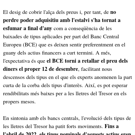
no
El desig de cobrir l'alça dels preus i, per tant, de
perdre poder adquisitiu amb l'estalvi s'ha tornat a
esfumar a final d'any
com a conseqüència de les
baixades de tipus aplicades per part del Banc Central
Europeu (BCE) que es deixen sentir preferentment en el
guany dels actius financers a curt termini. A més,
el BCE torni a retallar el preu dels
l'expectativa és que
diners el proper 12 de desembre
, facilitant nous
descensos dels tipus en el que els experts anomenen la part
curta de la corba dels tipus d'interès. Així, es pot esperar
rendibilitats més baixes per a les lletres del Tresor en els
propers mesos.
En sintonia amb els bancs centrals, l'evolució dels tipus de
Fins a
les lletres del Tresor ha patit forts moviments.
l'abril de 2022, els tipus nominals d'aquests actius eren