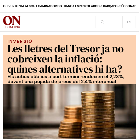
OLIVER BENALAL
SOU EXAMINADOR DGT
BANCA ESPANYOLA
RODRI BARÇA
PORCÍ OSONA
PE
INVERSIÓ
Les lletres del Tresor ja no
cobreixen la inflació:
quines alternatives hi ha?
Els actius públics a curt termini rendeixen el 2,23%,
davant una pujada de preus del 2,4% interanual