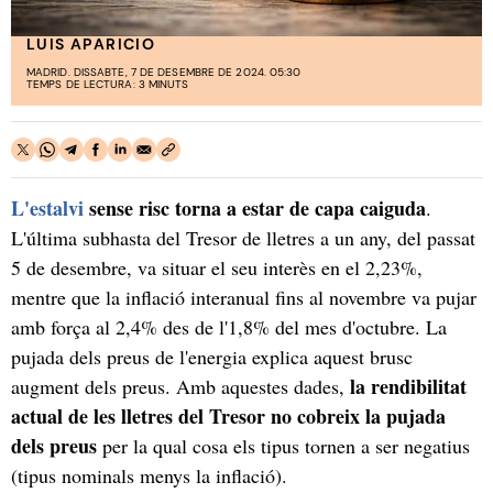
LUIS APARICIO
MADRID. DISSABTE, 7 DE DESEMBRE DE 2024. 05:30
TEMPS DE LECTURA: 3 MINUTS
L'estalvi
sense risc torna a estar de capa caiguda
.
L'última subhasta del Tresor de lletres a un any, del passat
5 de desembre, va situar el seu interès en el 2,23%,
mentre que la inflació interanual fins al novembre va pujar
amb força al 2,4% des de l'1,8% del mes d'octubre. La
pujada dels preus de l'energia explica aquest brusc
la rendibilitat
augment dels preus. Amb aquestes dades,
actual de les lletres del Tresor no cobreix la pujada
dels preus
per la qual cosa els tipus tornen a ser negatius
(tipus nominals menys la inflació).