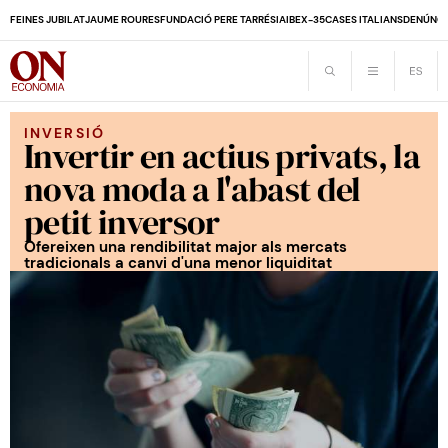
FEINES JUBILAT
JAUME ROURES
FUNDACIÓ PERE TARRÉS
IA
IBEX-35
CASES ITALIANS
DENÚNCI
INVERSIÓ
Invertir en actius privats, la
nova moda a l'abast del
petit inversor
Ofereixen una rendibilitat major als mercats
tradicionals a canvi d'una menor liquiditat