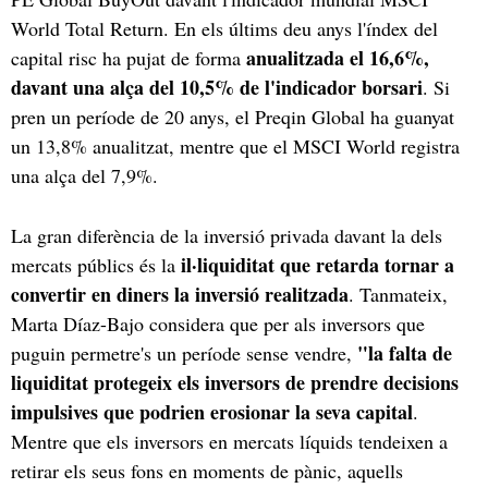
World Total Return. En els últims deu anys l'índex del
anualitzada el 16,6%,
capital risc ha pujat de forma
davant una alça del 10,5% de l'indicador borsari
. Si
pren un període de 20 anys, el Preqin Global ha guanyat
un 13,8% anualitzat, mentre que el MSCI World registra
una alça del 7,9%.
La gran diferència de la inversió privada davant la dels
il·liquiditat que retarda tornar a
mercats públics és la
convertir en diners la inversió realitzada
. Tanmateix,
Marta Díaz-Bajo considera que per als inversors que
"la falta de
puguin permetre's un període sense vendre,
liquiditat protegeix els inversors de prendre decisions
impulsives que podrien erosionar la seva capital
.
Mentre que els inversors en mercats líquids tendeixen a
retirar els seus fons en moments de pànic, aquells