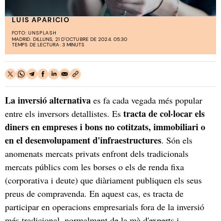
LUIS APARICIO
FOTO:
UNSPLASH
MADRID. DILLUNS, 21 D'OCTUBRE DE 2024. 05:30
TEMPS DE LECTURA: 3 MINUTS
La inversió alternativa
es fa cada vegada més popular
tracta de col·locar els
entre els inversors detallistes. Es
diners en empreses i bons no cotitzats, immobiliari o
en el desenvolupament d'infraestructures
. Són els
anomenats mercats privats enfront dels tradicionals
mercats públics com les borses o els de renda fixa
(corporativa i deute) que diàriament publiquen els seus
preus de compravenda. En aquest cas, es tracta de
participar en operacions empresarials fora de la inversió
més tradicional, normalment de la mà d'experts i