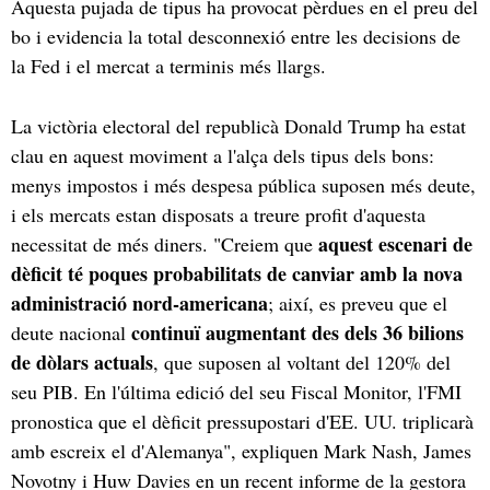
Aquesta pujada de tipus ha provocat pèrdues en el preu del
bo i evidencia la total desconnexió entre les decisions de
la Fed i el mercat a terminis més llargs.
La victòria electoral del republicà Donald Trump ha estat
clau en aquest moviment a l'alça dels tipus dels bons:
menys impostos i més despesa pública suposen més deute,
i els mercats estan disposats a treure profit d'aquesta
aquest escenari de
necessitat de més diners. "Creiem que
dèficit té poques probabilitats de canviar amb la nova
administració nord-americana
; així, es preveu que el
continuï augmentant des dels 36 bilions
deute nacional
de dòlars actuals
, que suposen al voltant del 120% del
seu PIB. En l'última edició del seu Fiscal Monitor, l'FMI
pronostica que el dèficit pressupostari d'EE. UU. triplicarà
amb escreix el d'Alemanya", expliquen Mark Nash, James
Novotny i Huw Davies en un recent informe de la gestora