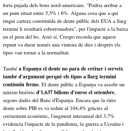
forta pujada dels bons nord-americans. "Podria arribar a
un punt situat entre 5,5% i 6%. Alguna cosa que a qui
tingui cartera constituïda de deute públic dels EUA a llarg
termini li resultarà esborronadora", per l'impacte a la baixa
en el preu del bo. Això sí, Crespo recorda que aquest
repunt va durar només una vintena de dies i després els
tipus van tornar a la normalitat.
a Espanya el deute no para de créixer i serveix
També
també d'argument perquè els tipus a llarg termini
continuïn ferms
. El deute públic a Espanya va assolir un
d'1,637 bilions d'euros el setembre
màxim històric
,
segons dades del Banc d'Espanya. Encara que la ràtio
deute sobre PIB es va reduir al 104,4% gràcies al
creixement econòmic, l'augment interanual del 3,7%
evidencia l'impacte de la pandèmia, la guerra a Ucraïna i