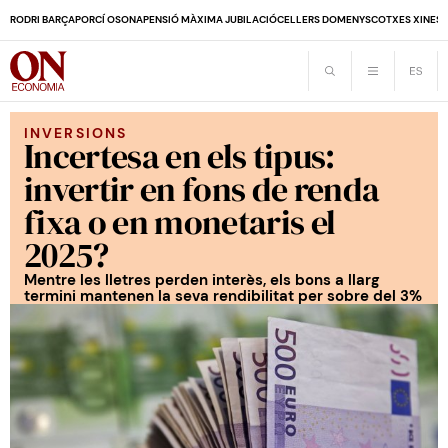
RODRI BARÇA
PORCÍ OSONA
PENSIÓ MÀXIMA JUBILACIÓ
CELLERS DOMENYS
COTXES XINES
INVERSIONS
Incertesa en els tipus:
invertir en fons de renda
fixa o en monetaris el
2025?
Mentre les lletres perden interès, els bons a llarg
termini mantenen la seva rendibilitat per sobre del 3%