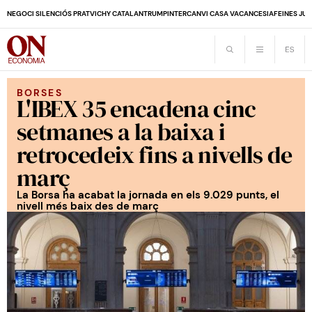
NEGOCI SILENCIÓS PRAT
VICHY CATALAN
TRUMP
INTERCANVI CASA VACANCES
IA
FEINES JUB
BORSES
L'IBEX 35 encadena cinc
setmanes a la baixa i
retrocedeix fins a nivells de
març
La Borsa ha acabat la jornada en els 9.029 punts, el
nivell més baix des de març