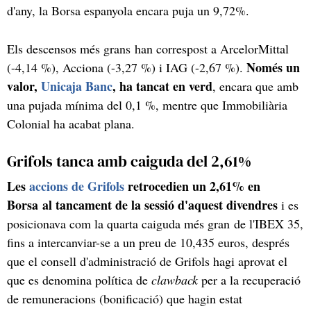
d'any, la Borsa espanyola encara puja un 9,72%.
Els descensos més grans han correspost a ArcelorMittal
Només un
(-4,14 %), Acciona (-3,27 %) i IAG (-2,67 %).
valor,
Unicaja Banc
, ha tancat en verd
, encara que amb
una pujada mínima del 0,1 %, mentre que Immobiliària
Colonial ha acabat plana.
Grifols tanca amb caiguda del 2,61%
Les
accions de Grifols
retrocedien un 2,61% en
Borsa al tancament de la sessió d'aquest divendres
i es
posicionava com la quarta caiguda més gran de l'IBEX 35,
fins a intercanviar-se a un preu de 10,435 euros, després
que el consell d'administració de Grifols hagi aprovat el
que es denomina política de
clawback
per a la recuperació
de remuneracions (bonificació) que hagin estat