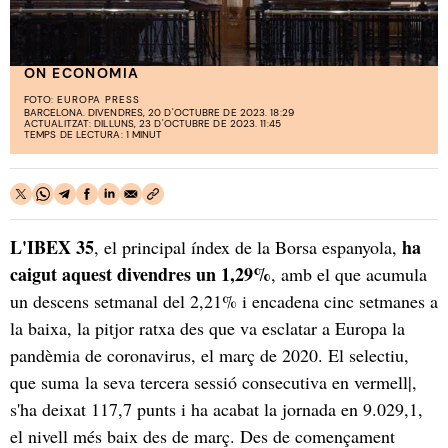
ON ECONOMIA
FOTO:
EUROPA PRESS
BARCELONA. DIVENDRES, 20 D'OCTUBRE DE 2023. 18:29
ACTUALITZAT: DILLUNS, 23 D'OCTUBRE DE 2023. 11:45
TEMPS DE LECTURA: 1 MINUT
L'IBEX 35
ha
, el principal índex de la Borsa espanyola,
caigut aquest divendres un 1,29%
, amb el que acumula
un descens setmanal del 2,21% i encadena cinc setmanes a
la baixa, la pitjor ratxa des que va esclatar a Europa la
pandèmia de coronavirus, el març de 2020. El selectiu,
que suma la seva tercera sessió consecutiva en vermell|,
s'ha deixat 117,7 punts i ha acabat la jornada en 9.029,1,
el nivell més baix des de març. Des de començament