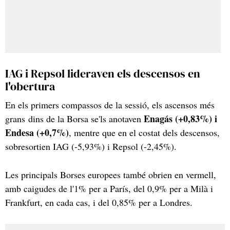
IAG i Repsol lideraven els descensos en
l'obertura
En els primers compassos de la sessió, els ascensos més
Enagás (+0,83%) i
grans dins de la Borsa se'ls anotaven
Endesa (+0,7%)
, mentre que en el costat dels descensos,
sobresortien IAG (-5,93%) i Repsol (-2,45%).
Les principals Borses europees també obrien en vermell,
amb caigudes de l'1% per a París, del 0,9% per a Milà i
Frankfurt, en cada cas, i del 0,85% per a Londres.