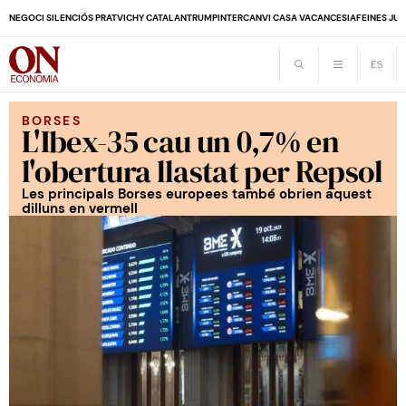
NEGOCI SILENCIÓS PRAT
VICHY CATALAN
TRUMP
INTERCANVI CASA VACANCES
IA
FEINES JUB
BORSES
L'Ibex-35 cau un 0,7% en
l'obertura llastat per Repsol
Les principals Borses europees també obrien aquest
dilluns en vermell