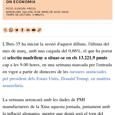
ON ECONOMIA
FOTO:
EUROPA PRESS
BARCELONA. DILLUNS, 31 DE MARÇ DE 2025. 09:33
TEMPS DE LECTURA: 2 MINUTS
L'Ibex-35 ha iniciat la sessió d'aquest dilluns, l'última del
mes de març, amb una caiguda del 0,66%, el que ha portat
selectiu madrileny a situar-se en els 13.221,9 punts
el
cap a les 9.00 hores, en una setmana marcada per l'entrada
en vigor a partir de dimecres de les
mesures anunciades
pel president dels Estats Units, Donald Trump, en matèria
aranzelària
.
La setmana arrencarà amb les dades de PMI
manufacturers de la Xina aquesta jornada, juntament amb
la inflació alemanya, mentre que demà serà el torn del