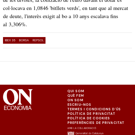
col·locava en 1,0846 'bitllets verds', en tant que al mercat
de deute, l'interès exigit al bo a 10 anys escalava fins
al 3,306%.
IBEX 35
BORSA
REPSOL
QUI SOM
QUÈ FEM
ON SOM
ESCRIU-NOS
TERMES I CONDICIONS D'ÚS
POLÍTICA DE PRIVACITAT
POLÍTICA DE COOKIES
PREFERÈNCIES DE PRIVACITAT
AMB LA COL·LABORACIÓ: