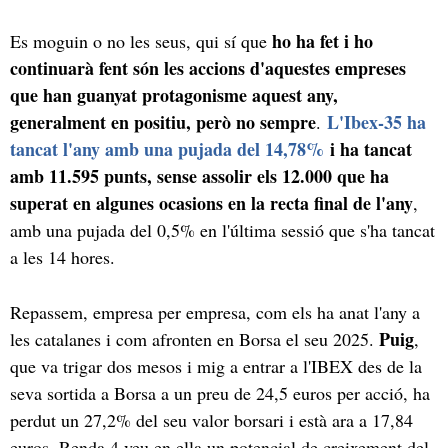
ho ha fet i ho
Es moguin o no les seus, qui sí que
continuarà fent són les accions d'aquestes empreses
que han guanyat protagonisme aquest any,
generalment en positiu, però no sempre
L'Ibex-35 ha
.
tancat l'any amb una pujada del 14,78%
i ha tancat
amb 11.595 punts, sense assolir els 12.000 que ha
superat en algunes ocasions en la recta final de l'any
,
amb una pujada del 0,5% en l'última sessió que s'ha tancat
a les 14 hores.
Repassem, empresa per empresa, com els ha anat l'any a
Puig
les catalanes i com afronten en Borsa el seu 2025.
,
que va trigar dos mesos i mig a entrar a l'IBEX des de la
seva sortida a Borsa a un preu de 24,5 euros per acció, ha
perdut un 27,2% del seu valor borsari i està ara a 17,84
euros. Renda 4 veu en ella un potencial de creixement del