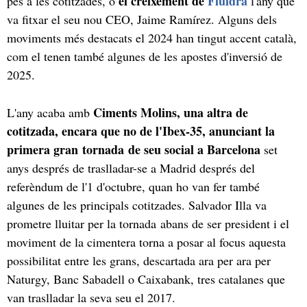
el creixement de
Fluidra
pes a les cotitzades, o
l'any que
va fitxar el seu nou CEO, Jaime Ramírez. Alguns dels
moviments més destacats el 2024 han tingut accent català,
com el tenen també algunes de les apostes d'inversió de
2025.
Ciments Molins, una altra de
L'any acaba amb
cotitzada, encara que no de l'Ibex-35, anunciant la
primera gran tornada de seu social a Barcelona
set
anys després de traslladar-se a Madrid després del
referèndum de l'1 d'octubre, quan ho van fer també
algunes de les principals cotitzades. Salvador Illa va
prometre lluitar per la tornada abans de ser president i el
moviment de la cimentera torna a posar al focus aquesta
possibilitat entre les grans, descartada ara per ara per
Naturgy, Banc Sabadell o Caixabank, tres catalanes que
van traslladar la seva seu el 2017.