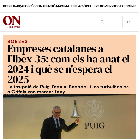
RODRI BARÇA
PORCÍ OSONA
PENSIÓ MÀXIMA JUBILACIÓ
CELLERS DOMENYS
COTXES XINES
BORSES
Empreses catalanes a
l'Ibex-35: com els ha anat el
2024 i què se n'espera el
2025
La irrupció de Puig, l'opa al Sabadell i les turbulències
a Grifols van marcar l'any