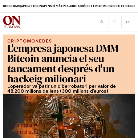
RODRI BARÇA
PORCÍ OSONA
PENSIÓ MÀXIMA JUBILACIÓ
CELLERS DOMENYS
COTXES XINES
CRIPTOMONEDES
L'empresa japonesa DMM
Bitcoin anuncia el seu
tancament després d'un
hackeig milionari
L'operador va patir un ciberrobatori per valor de
48.200 milions de iens (300 milions d'euros)