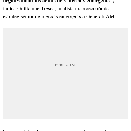
negativament als actius dels mercats emergents",
indica Guillaume Tresca, analista macroeconòmic i
estrateg sènior de mercats emergents a Generali AM.
Com a colofó, el més curiós és que entre novembre de