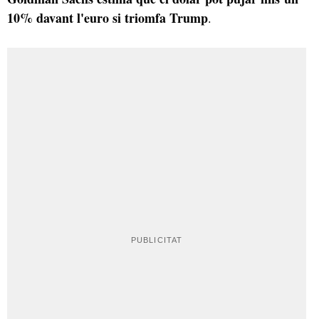
10% davant l'euro si triomfa Trump
.