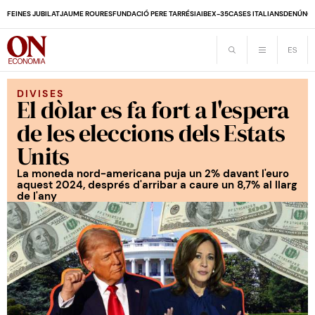
FEINES JUBILAT
JAUME ROURES
FUNDACIÓ PERE TARRÉS
IA
IBEX-35
CASES ITALIANS
DENÚNCI
DIVISES
El dòlar es fa fort a l'espera
de les eleccions dels Estats
Units
La moneda nord-americana puja un 2% davant l'euro
aquest 2024, després d'arribar a caure un 8,7% al llarg
de l'any