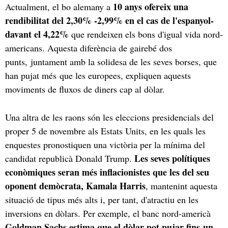
10 anys ofereix una
Actualment, el bo alemany a
rendibilitat del 2,30% -2,99% en el cas de l'espanyol-
davant el 4,22%
que rendeixen els bons d'igual vida nord-
americans. Aquesta diferència de gairebé dos
punts, juntament amb la solidesa de les seves borses, que
han pujat més que les europees, expliquen aquests
moviments de fluxos de diners cap al dòlar.
Una altra de les raons són les eleccions presidencials del
proper 5 de novembre als Estats Units, en les quals les
enquestes pronostiquen una victòria per la mínima del
Les seves polítiques
candidat republicà Donald Trump.
econòmiques seran més inflacionistes que les del seu
oponent demòcrata, Kamala Harris
, mantenint aquesta
situació de tipus més alts i, per tant, d'atractiu en les
inversions en dòlars. Per exemple, el banc nord-americà
Goldman Sachs estima que el dòlar pot pujar fins un