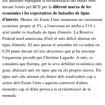
Els analistes expliquen la revalorització del bitllet verd
diferent marxa de les
davant l'emès pel BCE per la
economies i les expectatives de baixades de tipus
d'interès
. Mentre els Estats Units mantenen un creixement
econòmic proper al 3%, a l'eurozona no arriba a l'1% i
això també es trasllada als tipus d'interès. La Reserva
Federal nord-americana (Fed) té més difícil abaixar els
tipus d'interès. El mes passat el setembre els va reduir en
0,50 punts davant els tres descensos que ja ha executat
l'organisme presidit per Christine Lagarde. A més, es
considera que Europa, per la seva debilitat econòmica més
gran, abaixarà més els tipus que en els propers mesos. Els
tipus més alts atreuen els diners dels estalviadors cap a
actius dels Estats Units i aquesta conversió d'altres
monedes cap al dòlar provoca la revalorització de la
moneda.