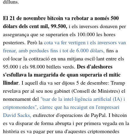
dilluns.
El 21 de novembre bitcoin va rebotar a només 500
dòlars dels cent mil, 99.500,
i els inversors donaven per
assegurança que se superarien els 100.000 les hores
posteriors. Però la
cota va fer vertigen i els inversors van
frenar, amb perdudes fins i tot de 6.000 dòlars,
fins a
col·locar la cotització en una mitjana oscil·lant entre els
Des d'aleshores
95.000 i els 98.000 bitllets verds.
s'esfullava la margarida de quan superaria el mític
llindar
. I aquell dia va ser dijous 5 de desembre: Trump
revelava per al seu nou gabinet (Consell de Ministres) el
nomenament del
"tsar de la intel·ligència artificial (IA) i
criptomonedes", càrrec que ha recaigut en l'empresari
David Sacks,
exdirector d'operacions de PayPal. I bitcoin
es va disparar de forma abrupta i per primera vegada en la
història es va pagar per una d'aquestes criptomonedes