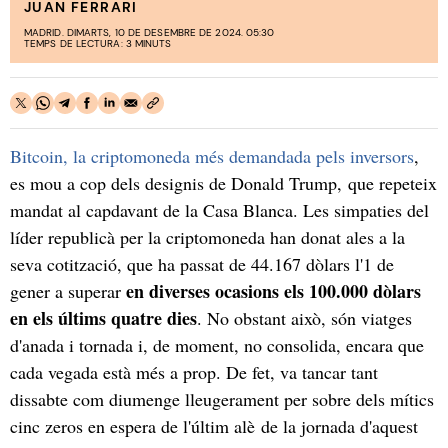
JUAN FERRARI
MADRID. DIMARTS, 10 DE DESEMBRE DE 2024. 05:30
TEMPS DE LECTURA: 3 MINUTS
Bitcoin, la criptomoneda més demandada pels inversors
,
es mou a cop dels designis de Donald Trump, que repeteix
mandat al capdavant de la Casa Blanca. Les simpaties del
líder republicà per la criptomoneda han donat ales a la
seva cotització, que ha passat de 44.167 dòlars l'1 de
en diverses ocasions els 100.000 dòlars
gener a superar
en els últims quatre dies
. No obstant això, són viatges
d'anada i tornada i, de moment, no consolida, encara que
cada vegada està més a prop. De fet, va tancar tant
dissabte com diumenge lleugerament per sobre dels mítics
cinc zeros en espera de l'últim alè de la jornada d'aquest