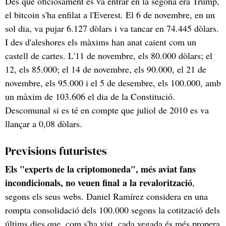
Des que oficiosament es va entrar en la segona era Trump,
el bitcoin s'ha enfilat a l'Everest. El 6 de novembre, en un
sol dia, va pujar 6.127 dòlars i va tancar en 74.445 dòlars.
I des d'aleshores els màxims han anat caient com un
castell de cartes. L'11 de novembre, els 80.000 dòlars; el
12, els 85.000; el 14 de novembre, els 90.000, el 21 de
novembre, els 95.000 i el 5 de desembre, els 100.000, amb
un màxim de 103.606 el dia de la Constitució.
Descomunal si es té en compte que juliol de 2010 es va
llançar a 0,08 dòlars.
Previsions futuristes
Els "experts de la criptomoneda", més aviat fans
incondicionals, no veuen final a la revalorització
,
segons els seus webs. Daniel Ramírez considera en una
rompta consolidació dels 100.000 segons la cotització dels
últims dies que, com s'ha vist, cada vegada és més propera