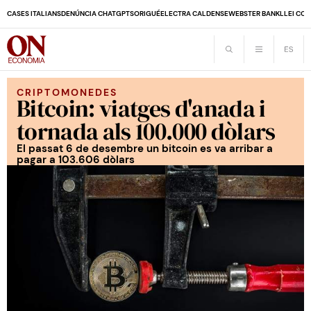
CASES ITALIANS
DENÚNCIA CHATGPT
SORIGUÉ
ELECTRA CALDENSE
WEBSTER BANK
LLEI CO
CRIPTOMONEDES
Bitcoin: viatges d'anada i
tornada als 100.000 dòlars
El passat 6 de desembre un bitcoin es va arribar a
pagar a 103.606 dòlars