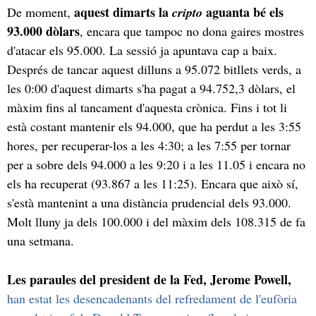
aquest dimarts la
aguanta bé els
De moment,
cripto
93.000 dòlars
, encara que tampoc no dona gaires mostres
d'atacar els 95.000. La sessió ja apuntava cap a baix.
Després de tancar aquest dilluns a 95.072 bitllets verds, a
les 0:00 d'aquest dimarts s'ha pagat a 94.752,3 dòlars, el
màxim fins al tancament d'aquesta crònica. Fins i tot li
està costant mantenir els 94.000, que ha perdut a les 3:55
hores, per recuperar-los a les 4:30; a les 7:55 per tornar
per a sobre dels 94.000 a les 9:20 i a les 11.05 i encara no
els ha recuperat (93.867 a les 11:25). Encara que això sí,
s'està mantenint a una distància prudencial dels 93.000.
Molt lluny ja dels 100.000 i del màxim dels 108.315 de fa
una setmana.
Les paraules del president de la Fed, Jerome Powell,
han estat les desencadenants del refredament de l'eufòria