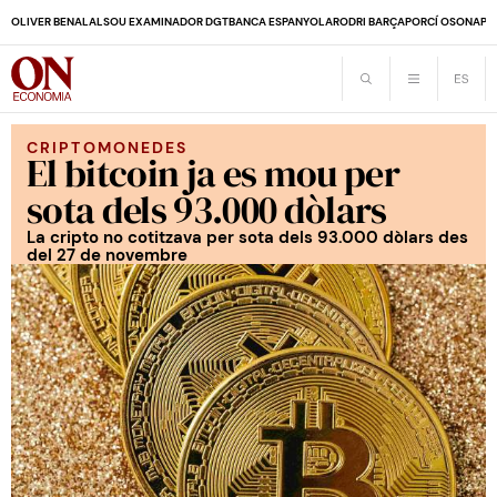
OLIVER BENALAL
SOU EXAMINADOR DGT
BANCA ESPANYOLA
RODRI BARÇA
PORCÍ OSONA
PE
CRIPTOMONEDES
El bitcoin ja es mou per
sota dels 93.000 dòlars
La cripto no cotitzava per sota dels 93.000 dòlars des
del 27 de novembre