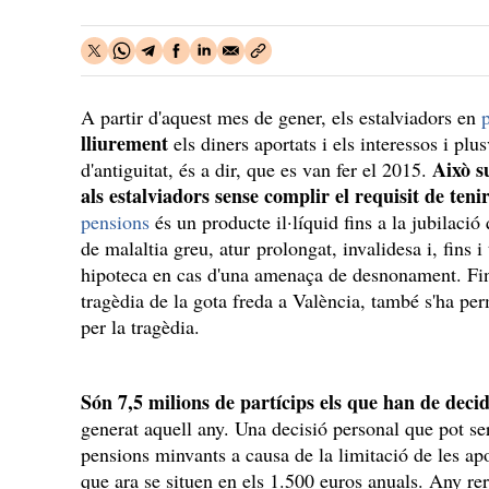
A partir d'aquest mes de gener, els estalviadors en
lliurement
els diners aportats i els interessos i pl
Això s
d'antiguitat, és a dir, que es van fer el 2015.
als estalviadors sense complir el requisit de ten
pensions
és un producte il·líquid fins a la jubilac
de malaltia greu, atur prolongat, invalidesa i, fins i
hipoteca en cas d'una amenaça de desnonament. Fins
tragèdia de la gota freda a València, també s'ha perm
per la tragèdia.
Són 7,5 milions de partícips els que han de decidi
generat aquell any. Una decisió personal que pot ser
pensions minvants a causa de la limitació de les apo
que ara se situen en els 1.500 euros anuals. Any re