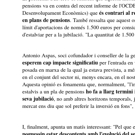
pensions va en contra del recent informe de l'OCDE
és contrari al r
Desenvolupament Econòmics) que
en plans de pensions
. També ressalta que aquest o
límit d'aportacions de només 1.500 euros per consid
d'estalviar per a la jubilació. "La quantitat de 1.50
Antonio Aspas, soci cofundador i conseller de la g
esperem cap impacte significatiu
per l'entrada en
posada en marxa de la qual ja estava prevista, a m
en el conjunt del sector ni, menys encara, en el no
Aquesta opinió es fonamenta que, normalment, "l'in
ho fa a llarg termini
estalvis a un pla de pensions
seva jubilació
, no amb altres horitzons temporals, j
mercat ens diu que sol preferir la inversió en fons",
I, finalment, apunta un matís interessant: "Pel que 
poguessin estar descontents amb l'evolució del s