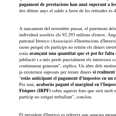
pagament de prestacions han anat superant a les
dos últims anys el saldo a favor de les retirades és 
A tancament del novembre passat, el patrimoni dels
individual assoleix els 92.293 milions d'euros. Án
patronal Inverco (Associació d'Institucions d'Inversi
raons perquè els partícips no retirin els diners invert
avançant una quantitat que et pot fer falta
estàs
jubilació i a més perds parcialment els interessos 
continuaran generant", explica. Un altre dels mot
si realment 
ja existeixen suposats per treure diners
estàs anticipant el pagament d'impostos en un
"
acabaràs pagant el marginal en l'Impost
Per tant,
Físiques (IRPF)
sobre aquests fons que serà molt m
partícip no estigui treballant", conclou.
El president d'Inverco es refereix que aquesta mesur