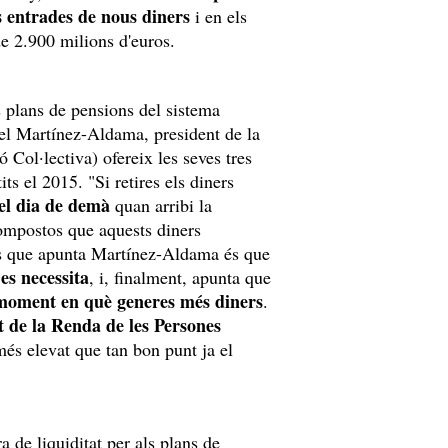
 entrades de nous diners
i en els
de 2.900 milions d'euros.
 plans de pensions del sistema
gel Martínez-Aldama, president de la
ó Col·lectiva) ofereix les seves tres
its el 2015. "Si retires els diners
 el dia de demà
quan arribi la
compostos que aquests diners
ius que apunta Martínez-Aldama és que
es necessita
, i, finalment, apunta que
 moment en què generes més diners
.
 de la Renda de les Persones
és elevat que tan bon punt ja el
a de liquiditat per als plans de