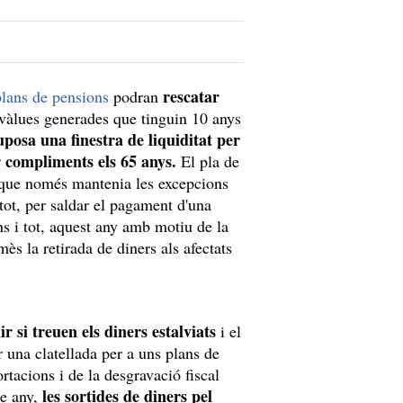
rescatar
plans de pensions
podran
usvàlues generades que tinguin 10 anys
uposa una finestra de liquiditat per
ir compliments els 65 anys.
El pla de
ió que només mantenia les excepcions
 tot, per saldar el pagament d'una
 i tot, aquest any amb motiu de la
ès la retirada de diners als afectats
r si treuen els diners estalviats
i el
 una clatellada per a uns plans de
rtacions i de la desgravació fiscal
les sortides de diners pel
re any,