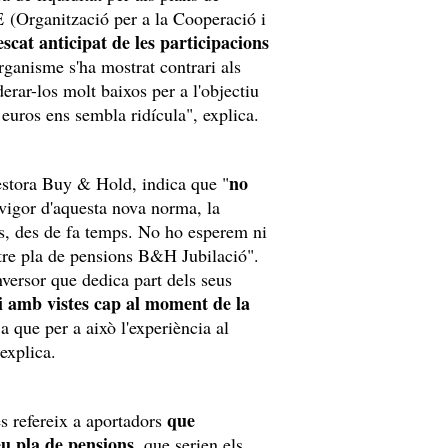
 (Organització per a la Cooperació i
escat anticipat de les participacions
rganisme s'ha mostrat contrari als
erar-los molt baixos per a l'objectiu
0 euros ens sembla ridícula", explica.
no
estora Buy & Hold, indica que "
 vigor d'aquesta nova norma, la
és, des de fa temps. No ho esperem ni
stre pla de pensions B&H Jubilació".
versor que dedica part dels seus
 i amb vistes cap al moment de la
a que per a això l'experiència al
 explica.
que
es refereix a aportadors
eu pla de pensions
, que serien els