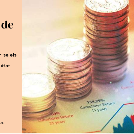
 de
-se els
uitat
:30