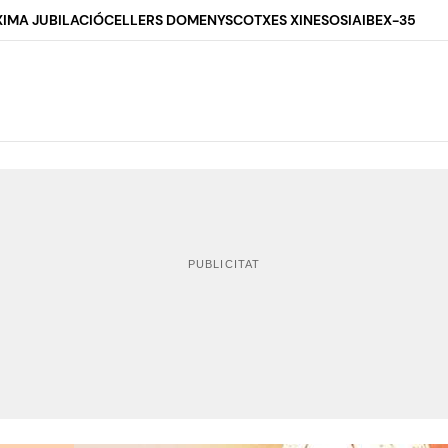
IMA JUBILACIÓ
CELLERS DOMENYS
COTXES XINESOS
IA
IBEX-35