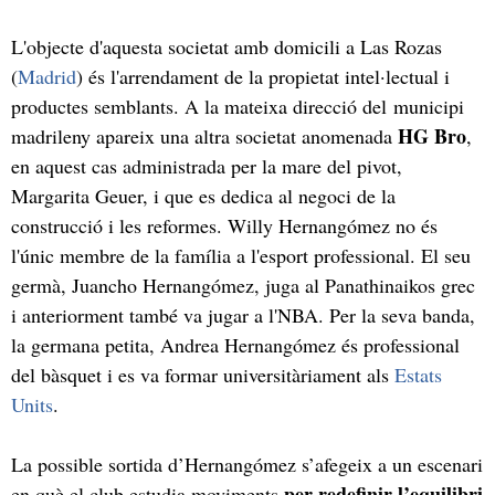
L'objecte d'aquesta societat amb domicili a Las Rozas
(
Madrid
) és l'arrendament de la propietat intel·lectual i
productes semblants. A la mateixa direcció del municipi
HG Bro
madrileny apareix una altra societat anomenada
,
en aquest cas administrada per la mare del pivot,
Margarita Geuer, i que es dedica al negoci de la
construcció i les reformes. Willy Hernangómez no és
l'únic membre de la família a l'esport professional. El seu
germà, Juancho Hernangómez, juga al Panathinaikos grec
i anteriorment també va jugar a l'NBA. Per la seva banda,
la germana petita, Andrea Hernangómez és professional
del bàsquet i es va formar universitàriament als
Estats
Units
.
La possible sortida d’Hernangómez s’afegeix a un escenari
per redefinir l’equilibri
en què el club estudia moviments