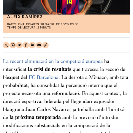
ALEIX RAMÍREZ
BARCELONA. DIMARTS, 28 D'ABRIL DE 2026. 05:30
TEMPS DE LECTURA: 2 MINUTS
La recent eliminació en la competició europea
ha
la crisi de resultats
intensificat
que travessa la secció de
bàsquet del
FC Barcelona
. La derrota a Mònaco, amb tota
probabilitat, ha consolidat la percepció interna que el
projecte necessita una reformulació. En aquest context, la
direcció esportiva, liderada pel llegendari exjugador
blaugrana Juan Carlos Navarro, ja treballa amb l’horitzó
la pròxima temporada
de
amb la previsió d’introduir
modificacions substancials en la composició de la
plantilla, en un escenari marcat per la necessitat de