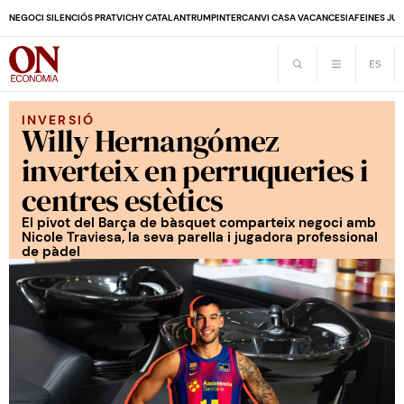
NEGOCI SILENCIÓS PRAT
VICHY CATALAN
TRUMP
INTERCANVI CASA VACANCES
IA
FEINES JUB
INVERSIÓ
Willy Hernangómez
inverteix en perruqueries i
centres estètics
El pivot del Barça de bàsquet comparteix negoci amb
Nicole Traviesa, la seva parella i jugadora professional
de pàdel