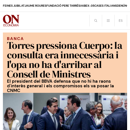
FEINES JUBILAT
JAUME ROURES
FUNDACIÓ PERE TARRÉS
IA
IBEX-35
CASES ITALIANS
DENÚNCI
BANCA
Torres pressiona Cuerpo: la
consulta era innecessària i
l'opa no ha d'arribar al
Consell de Ministres
El president del BBVA defensa que no hi ha raons
d'interès general i els compromisos els va posar la
CNMC