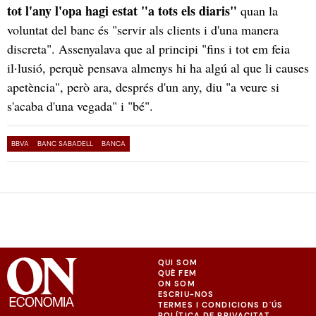
tot l'any l'opa hagi estat "a tots els diaris"
quan la
voluntat del banc és "servir als clients i d'una manera
discreta". Assenyalava que al principi "fins i tot em feia
il·lusió, perquè pensava almenys hi ha algú al que li causes
apetència", però ara, després d'un any, diu "a veure si
s'acaba d'una vegada" i "bé".
BBVA
BANC SABADELL
BANCA
QUI SOM
QUÈ FEM
ON SOM
ESCRIU-NOS
TERMES I CONDICIONS D'ÚS
POLÍTICA DE PRIVACITAT