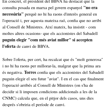
En concret, el president del BBVA ha destacat que la
"no era
consulta posada en marxa pel govern espanyol
necessària"
perquè no hi ha raons d'interès general en
l'operació i, per aquesta mateixa raó, confia que no arribi
al Consell de Ministres. Així mateix, ha insistit - com
moltes altres ocasions- que els accionistes del Sabadell
puguin elegir "com més aviat millor" si accepten
l'oferta
de canvi de BBVA.
Sobre l'oferta, per cert, ha recalcat que és "molt generosa"
i no hi ha raons per millorar-la, malgrat que la prima ara
Torres
és negativa.
confia que els accionistes del Sabadell
puguin elegir el seu futur "aviat". I en el cas que finalment
l'operació arribés al Consell de Ministres (on s'ha de
decidir si li imposen condicions addicionals a les de la
CNMC) calcula que, en el pitjor dels casos, uns dies
després s'obriria el període de canvi.