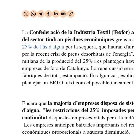
Confederació de la Indústria Tèxtil (Texfor) 
La
del sector tindran pèrdues econòmiques
greus a
25% de l'ús d'aigua
per la sequera, que hauran d'af
per la recent crisi de preus desorbitats de l'energia
mitjana de la producció del 25% i es plantegen ha
empreses de fora de Catalunya. La repercussió serà 
fàbriques de tints, estampació. En algun cas, expliqu
plantejar un ERTO, així com el possible tancament 
la majoria d’empreses disposa de sist
Encara que
d'aigua, "les restriccions del 25% imposades per
continuïtat
d'aquestes empreses vitals per a la indús
Les empreses anticipen baixades importants del re
econòmiques proporcionals a aquesta disminució.