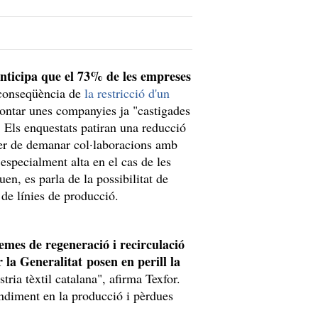
anticipa que el 73% de les empreses
 conseqüència de
la restricció d'un
rontar unes companyies ja "castigades
". Els enquestats patiran una reducció
ver de demanar col·laboracions amb
especialment alta en el cas de les
en, es parla de la possibilitat de
de línies de producció.
emes de regeneració i recirculació
 la Generalitat posen en perill la
tria tèxtil catalana", afirma Texfor.
ndiment en la producció i pèrdues