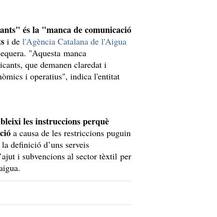
ants" és la "manca de comunicació
ts
i de
l'Agència Catalana de l'Aigua
e sequera. "Aquesta manca
ricants, que demanen claredat i
mics i operatius", indica l'entitat
leixi les instruccions perquè
cció
a causa de les restriccions puguin
la definició d’uns serveis
ajut i subvencions al sector tèxtil per
’aigua.