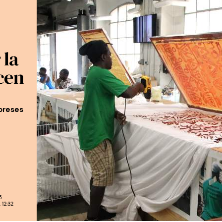
 la
cen
preses
5
12:32